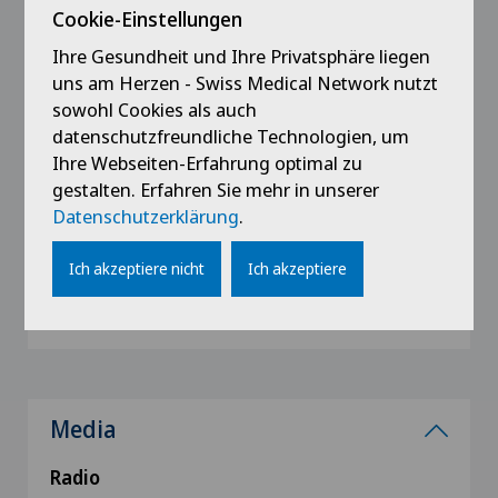
Cookie-Einstellungen
Ausbildung
Ihre Gesundheit und Ihre Privatsphäre liegen
uns am Herzen - Swiss Medical Network nutzt
2000
sowohl Cookies als auch
Diplôme de la Societé Suisse d'Orthopédie
datenschutzfreundliche Technologien, um
Ihre Webseiten-Erfahrung optimal zu
2000
gestalten. Erfahren Sie mehr in unserer
Titre de spécialiste FMH en chirurgie
Datenschutzerklärung
.
orthopédique
Ich akzeptiere nicht
Ich akzeptiere
1991
Diplôme fédéral de médecine
Media
Radio