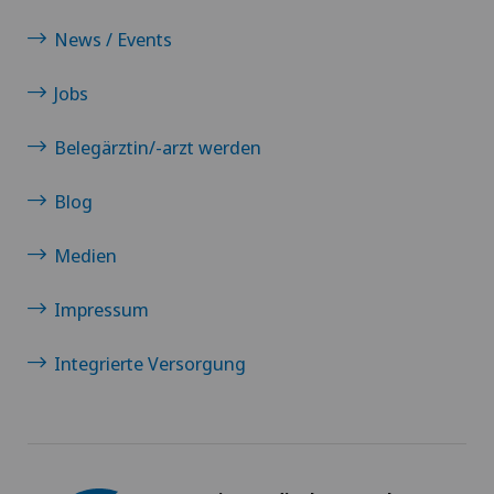
Mammographie
News / Events
Manuelle Medizin
Jobs
Belegärztin/-arzt werden
Medizinische Dermopigmentierung
Blog
Medizinische Grundversorgung
Medien
Medizinische Onkologie
Impressum
Medizinische Trainingstherapie (MTT)
Integrierte Versorgung
Meniskusriss (Meniskusläsion)
Metamorphische Massage