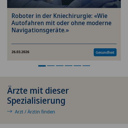
Knorpelschaden
Roboter in der Kniechirurgie: «Wie
Koloproktologie
Autofahren mit oder ohne moderne
Navigationsgeräte.»
Kopfverletzungen
Krebstherapien und Onkologie
26.03.2026
Gesundheit
Kreuzbandriss
Kurzsichtigkeit (Myopie)
Ärzte mit dieser
Kynotherapie – Hundetherapie
Spezialisierung
Labor
Arzt / Ärztin finden
LBV-Verfahren