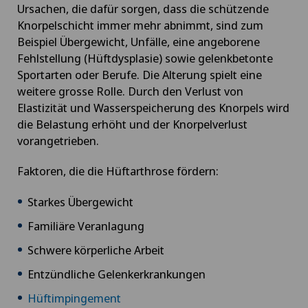
Check-Up für Sportler
Ursachen, die dafür sorgen, dass die schützende
Knorpelschicht immer mehr abnimmt, sind zum
Beispiel Übergewicht, Unfälle, eine angeborene
Check-up für Unternehmen
Fehlstellung (Hüftdysplasie) sowie gelenkbetonte
Sportarten oder Berufe. Die Alterung spielt eine
Chiropraktik
weitere grosse Rolle. Durch den Verlust von
Elastizität und Wasserspeicherung des Knorpels wird
Computertomographie
die Belastung erhöht und der Knorpelverlust
vorangetrieben.
CyberKnife® System
Faktoren, die die Hüftarthrose fördern:
Da Vinci
Starkes Übergewicht
Familiäre Veranlagung
Dermatologie und Venerologie
Schwere körperliche Arbeit
Diabetologie
Entzündliche Gelenkerkrankungen
Hüftimpingement
DIAfit – Diabetes and Exercise Program