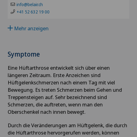
Andrologie
info@belair.ch
Privatklinik Villa im Park
GR
+41 52 632 19 00
Angepasste körperliche Aktivität
Rosenklinik Rapperswil
Mehr anzeigen
VS
Angiographie
Schmerzklinik Basel
JU
Angiologie
Symptome
Spital Zofingen
VD
Eine Hüftarthrose entwickelt sich über einen
Aortenchirurgie
längeren Zeitraum. Erste Anzeichen sind
NE
Hüftgelenkschmerzen nach einem Tag mit viel
Arthrose
Bewegung. Es treten Schmerzen beim Gehen und
Treppensteigen auf. Sehr bezeichnend sind
Ästhetische Medizin
Schmerzen, die auftreten, wenn man den
Oberschenkel nach innen bewegt.
Ästhetische und korrigierende Dermatologie
Durch die Veränderungen am Hüftgelenk, die durch
die Hüftarthrose hervorgerufen werden, können
Augenchirurgie