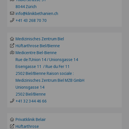
LU
Akutgeriatrie
8044 Zürich
Hôpital de Moutier
info@klinikbethanien.ch
AG
+41 43 268 70 70
Allergologie und Immunologie
Hôpital de Saint-Imier
SG
Allgemeine Chirurgie
Medizinisches Zentrum Biel
Internationale Patienten
Hüftarthrose Biel/Bienne
SH
Medicentre Biel-Bienne
Allgemeine Innere Medizin
Privatklinik Belair
Rue de l’Union 14 / Unionsgasse 14
BS
Eisengasse 11 / Rue du Fer 11
Alter G
Privatklinik Bethanien
2502 Biel/Bienne Raison sociale :
SO
Medizinisches Zentrum Biel MZB GmbH
Alterspsychiatrie
Unionsgasse 14
Privatklinik Lindberg
FR
2502 Biel/Bienne
Alterssichtigkeit (Presbyopie)
+41 32 344 46 66
Privatklinik Obach
GE
Anästhesiologie
Privatklinik Belair
Privatklinik Siloah
TI
Hüftarthrose