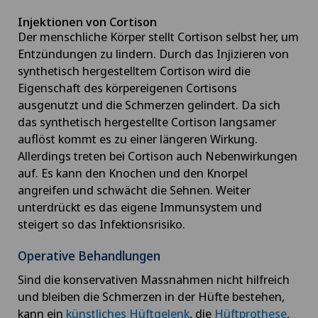
Gynäkologische Untersuchungen
Injektionen von Cortison
Der menschliche Körper stellt Cortison selbst her, um
Haartransplantation
Entzündungen zu lindern. Durch das Injizieren von
synthetisch hergestelltem Cortison wird die
Hallux Valgus
Eigenschaft des körpereigenen Cortisons
ausgenutzt und die Schmerzen gelindert. Da sich
Hals-Nasen-Ohren-Heilkunde (HNO)
das synthetisch hergestellte Cortison langsamer
auflöst kommt es zu einer längeren Wirkung.
Allerdings treten bei Cortison auch Nebenwirkungen
Hämatologie
auf. Es kann den Knochen und den Knorpel
angreifen und schwächt die Sehnen. Weiter
Hämorrhoiden
unterdrückt es das eigene Immunsystem und
steigert so das Infektionsrisiko.
Handchirurgie
Operative Behandlungen
Hausärztliche Untersuchung
Sind die konservativen Massnahmen nicht hilfreich
und bleiben die Schmerzen in der Hüfte bestehen,
Hepatobiliärchirurgie (Leberchirurgie)
kann ein
künstliches Hüftgelenk
, die
Hüftprothese
,