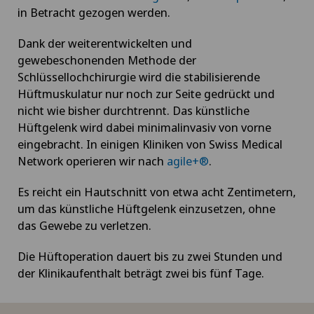
in Betracht gezogen werden.
Hernien (Leistenbrüche)
Dank der weiterentwickelten und
gewebeschonenden Methode der
Hochintensiver fokussierter Ultraschall (HIFU)
Schlüssellochchirurgie wird die stabilisierende
Hüftmuskulatur nur noch zur Seite gedrückt und
Homöopathie
nicht wie bisher durchtrennt. Das künstliche
Hüftgelenk wird dabei minimalinvasiv von vorne
eingebracht. In einigen Kliniken von Swiss Medical
Hornhauterkrankungen
Network operieren wir nach
agile+®
.
Hornhauttransplantation
Es reicht ein Hautschnitt von etwa acht Zentimetern,
um das künstliche Hüftgelenk einzusetzen, ohne
Hornhautverkrümmung (Astigmatismus)
das Gewebe zu verletzen.
Die Hüftoperation dauert bis zu zwei Stunden und
Hüftarthrose
der Klinikaufenthalt beträgt zwei bis fünf Tage.
Hüftchirurgie