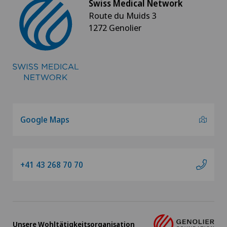
Swiss Medical Network
Migrationspsychologie
Route du Muids 3
1272 Genolier
MindMotion™ GO
Minimalinvasive Chirurgie
Morbus Basedow
Morton Neurom
Google Maps
MRT
+41 43 268 70 70
Multiple Sklerose (MS)
Mund- Kiefer- und Gesichtschirurgie
Mutterschaft im Swiss Medical Network
Unsere Wohltätigkeitsorganisation