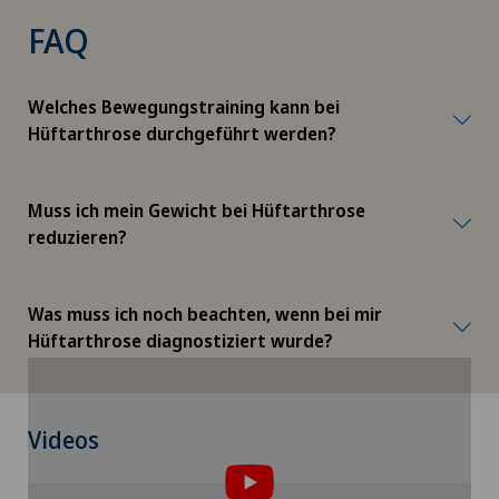
FAQ
Hüftimpingement
Hüftprothese
Welches Bewegungstraining kann bei
Hüftarthrose durchgeführt werden?
Hypnotische Massage
Muss ich mein Gewicht bei Hüftarthrose
ICL-Technik
reduzieren?
Individuell angepasste Medizinprodukte
Was muss ich noch beachten, wenn bei mir
Infektiologie
Hüftarthrose diagnostiziert wurde?
Intermediate Care IMC
Um Ihnen diesen Inhalt anzeigen zu können,
Videos
müssen Sie der Verwendung von Cookies
Internistisch-onkologische Rehabilitation
zustimmen.