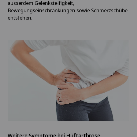
ausserdem Gelenksteifigkeit,
Bewegungseinschränkungen sowie Schmerzschübe
Augenentzündungen
entstehen.
Augenlaser-Methoden
Augensprechstunden
Ayurvedische Massage
Babymoon im Swiss Medical Network
Bänderriss / Bandverletzung
Bandscheibenprothese | Künstliche
Bandscheibe
Weitere Symptome bei Hüftarthrose
Bandscheibenvorfall