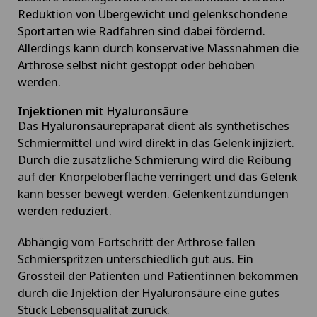
Reduktion von Übergewicht und gelenkschondene
Geriatrie (Altersmedizin)
Sportarten wie Radfahren sind dabei fördernd.
Allerdings kann durch konservative Massnahmen die
GLA:D® Programm
Arthrose selbst nicht gestoppt oder behoben
werden.
Glaskörperveränderungen
Injektionen mit Hyaluronsäure
Das Hyaluronsäurepräparat dient als synthetisches
Globale Neukonditionierung
Schmiermittel und wird direkt in das Gelenk injiziert.
Durch die zusätzliche Schmierung wird die Reibung
Grauer Star (Katarakt)
auf der Knorpeloberfläche verringert und das Gelenk
kann besser bewegt werden. Gelenkentzündungen
Grüner Star (Glaukom)
werden reduziert.
Abhängig vom Fortschritt der Arthrose fallen
Gynäkologie
Schmierspritzen unterschiedlich gut aus. Ein
Grossteil der Patienten und Patientinnen bekommen
Gynäkologische Onkologie
durch die Injektion der Hyaluronsäure eine gutes
Stück Lebensqualität zurück.