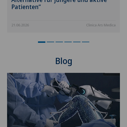
Kinderwunsch
Patienten“
Kinesiologie
21.06.2026
Clinica Ars Medica
Klinische Pharmazie
Kniearthrose (Gonarthrose)
Blog
Kniearthroskopie
Kniechirurgie
Knieprothese | Künstliches Kniegelenk
Knochendichtemessung (Osteodensitometrie)