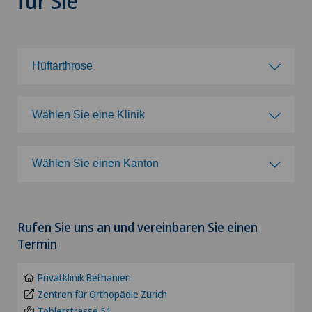
für Sie
Hüftarthrose
Wählen Sie ein Fachgebiet
Wählen Sie eine Klinik
Achillessehnenriss
Wählen Sie eine Klinik
Wählen Sie einen Kanton
Adipositas und Übergewicht
Clinica Ars Medica
Wählen Sie einen Kanton
Akromioklavikuläre Dislokation
Rufen Sie uns an und vereinbaren Sie einen
Clinica Sant'Anna
ZH
Termin
Akromioplastik
Clinique de Valère
BE
Privatklinik Bethanien
Akupunktur
Zentren für Orthopädie Zürich
Clinique Générale Ste-Anne
Toblerstrasse 51