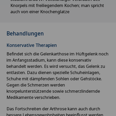
Frozen Shoulder
Knorpels mit freiliegendem Kochen; man spricht
auch von einer Knochenglatze
Fuss- und Sprunggelenkchirurgie
Gallenchirurgie
Behandlungen
Konservative Therapien
Gastroenterologie und Hepatologie
Befindet sich die Gelenkarthose im Hüftgelenk noch
Geburt: Alles, was Sie wissen müssen
im Anfangsstadium, kann diese konservativ
behandelt werden. Es wird versucht, das Gelenk zu
entlasten. Dazu dienen spezielle Schuheinlagen,
Geburtshilfe
Schuhe mit dämpfenden Sohlen oder Gehstöcke.
Gegen die Schmerzen werden
Gefässchirurgie
knorpelunterstützende sowie schmerzlindernde
Medikamente verschrieben.
Gefässinterventionen und endovaskuläre
Therapien
Das Fortschreiten der Arthrose kann auch durch
bessere Lebensgewohnheiten beeinflusst werden.