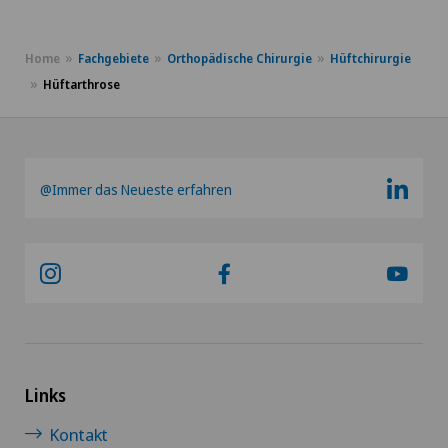
Liaison-Psychiatrie
Home
Fachgebiete
Orthopädische Chirurgie
Hüftchirurgie
Hüftarthrose
Logopädie
Lymphdrainage
@Immer das Neueste erfahren
Lymphologie
Lyra Gait
Magenchirurgie
Mako
Links
Makuladegeneration
Kontakt