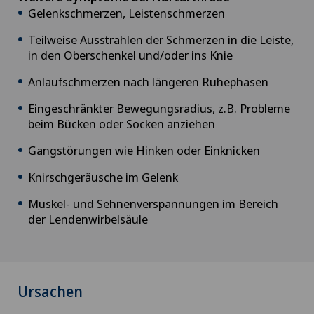
Gelenkschmerzen, Leistenschmerzen
Bandscheibenvorfall Brustwirbelsäule
Teilweise Ausstrahlen der Schmerzen in die Leiste,
in den Oberschenkel und/oder ins Knie
Bandscheibenvorfall Halswirbelsäule –
Anlaufschmerzen nach längeren Ruhephasen
Zervikale Diskushernie
Eingeschränkter Bewegungsradius, z.B. Probleme
beim Bücken oder Socken anziehen
Bandscheibenvorfall Lendenwirbelsäule (LWS)
Gangstörungen wie Hinken oder Einknicken
Beckenbindung / Rebozo
Knirschgeräusche im Gelenk
Muskel- und Sehnenverspannungen im Bereich
Brustkrebs
der Lendenwirbelsäule
Check-up
Check-up für Frauen
Ursachen