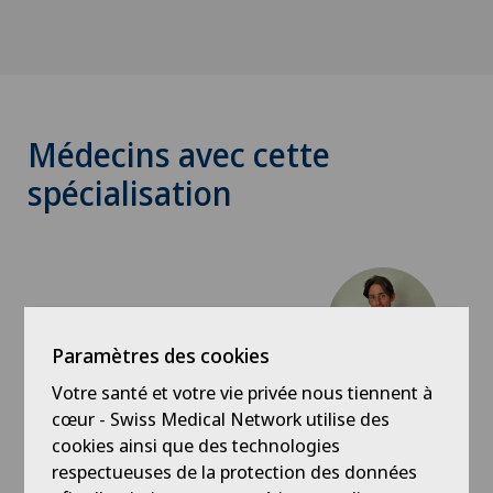
Médecins avec cette
spécialisation
Paramètres des cookies
Votre santé et votre vie privée nous tiennent à
Hôpital de La Providence
Dr méd. Alexandre Burn
cœur - Swiss Medical Network utilise des
cookies ainsi que des technologies
Spécialisation
respectueuses de la protection des données
Chirurgie du pied/de la cheville,