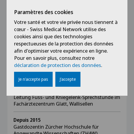
Depuis 2021
Paramètres des cookies
Belegärztin an der Klinik für Orthopädie und
Votre santé et votre vie privée nous tiennent à
Traumatologie am Kantonsspital Winterthur
cœur - Swiss Medical Network utilise des
cookies ainsi que des technologies
Depuis 2021
respectueuses de la protection des données
selbständig in der Gemeinschaftspraxis
afin d'optimiser votre expérience en ligne.
Orthopädie Belair mit Belegarzttätigkeit an der
Pour en savoir plus, consultez notre
Privatklinik Belair Schaffhausen sowie
déclaration de protection des données
.
Privatklinik Lindberg Winterthur, Privatklinik
Bethanien Zürich
Je n'accepte pas
J'accepte
Depuis 2017
Leitung Fuss- und Kniegelenk-Sprechstunde im
Fachärztezentrum Glatt, Wallisellen
Depuis 2015
Gastdozentin Zürcher Hochschule für
Angewandte Wissenschaften (ZHAW)