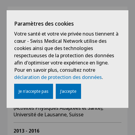
Formation
Paramètres des cookies
2019
Votre santé et votre vie privée nous tiennent à
Formation continue « Soins à la personne lésée
cœur - Swiss Medical Network utilise des
médullaire », organisée par la CRR-SUVA
cookies ainsi que des technologies
respectueuses de la protection des données
2019
afin d'optimiser votre expérience en ligne.
Formation continue « Préhabilitation en
Pour en savoir plus, consultez notre
oncologie », organisée par l’ASP-APA
déclaration de protection des données
.
2016 - 2018
Je n'accepte pas
J'accepte
Maîtrise universitaire en Sciences du
Mouvement et du Sport – Orientation APAS
(Activités Physiques Adaptées et Santé),
Université de Lausanne, Suisse
2013 - 2016