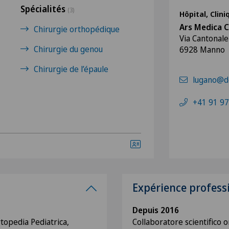
Spécialités
(3)
Hôpital, Clin
Ars Medica 
Chirurgie orthopédique
Via Cantonale
Chirurgie du genou
6928 Manno
Chirurgie de l’épaule
lugano@de
+41 91 97
Expérience profess
Depuis 2016
rtopedia Pediatrica,
Collaboratore scientifico 