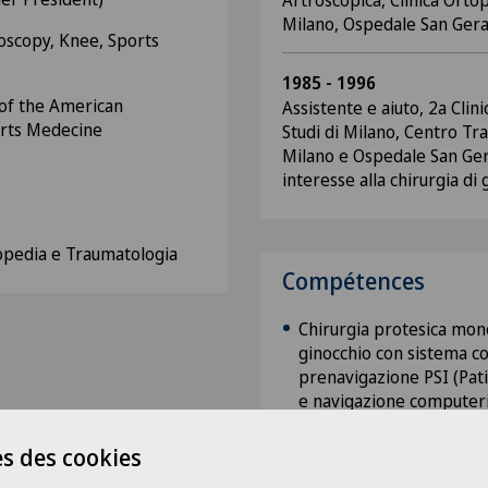
Artroscopica, Clinica Ortop
Milano, Ospedale San Ger
oscopy, Knee, Sports
1985 - 1996
f the American
Assistente e aiuto, 2a Clin
orts Medecine
Studi di Milano, Centro Tr
Milano e Ospedale San Ger
interesse alla chirurgia di
rtopedia e Traumatologia
Compétences
Chirurgia protesica mon
ginocchio con sistema co
prenavigazione PSI (Pati
e navigazione computer
Chirurgia artroscopica d
s des cookies
cartilaginea, rotulea