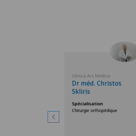
Medica
Clinica Ars Medica
 Matteo
Dr méd. Christos
Skliris
ion
Spécialisation
hopédique,
Chirurgie orthopédique
sport,
genou,