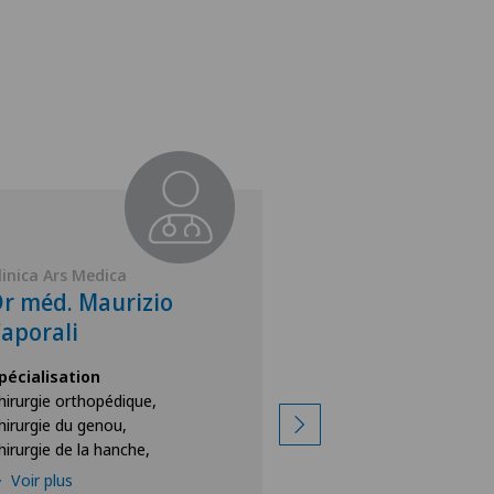
linica Ars Medica
Clinica Ars Medica
r méd. Maurizio
Dr méd. Simo
aporali
Bertoglio
pécialisation
Spécialisation
hirurgie orthopédique,
Chirurgie orthopédiq
hirurgie du genou,
Chirurgie de la hanch
hirurgie de la hanche,
Chirurgie du genou
Voir plus