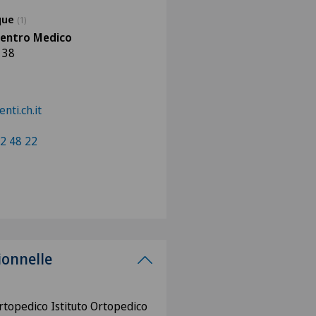
ique
(1)
Centro Medico
 38
nti.ch.it
2 48 22
ionnelle
ortopedico Istituto Ortopedico