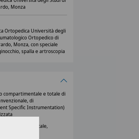
edica Università degli Studi di
ardo, Monza
ica Ortopedica Università degli
aumatologico Ortopedico di
ardo, Monza, con speciale
 ginocchio, spalla e artroscopia
o compartimentale e totale di
nvenzionale, di
ent Specific Instrumentation)
izzata
i ginocchio: meniscale,