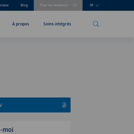
ionaux
Blog
Pour les médecins
FR
À propos
Soins intégrés
V
z-moi