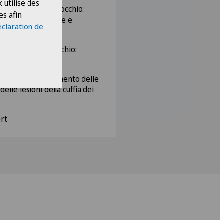
 utilise des
egamentosa di ginocchio:
es afin
 crociato anteriore e
éclaration de
ll’artrosi di ginocchio:
lla spalla: trattamento delle
 delle lesioni della cuffia dei
ort