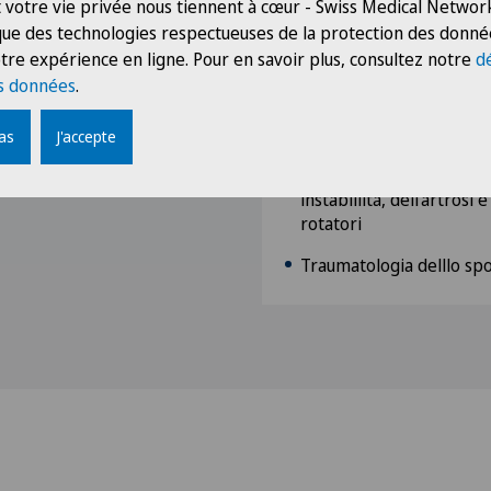
 votre vie privée nous tiennent à cœur - Swiss Medical Network
Chirurgia artroscopica l
 que des technologies respectueuses de la protection des donné
ricostruzione legamento
tre expérience en ligne. Pour en savoir plus, consultez notre
d
posteriore
s données
.
Chirurgia conservativa de
osteotomie
pas
J'accepte
Chirurgia artroscopica de
instabiilità, dell’artrosi e
rotatori
Traumatologia delllo sp