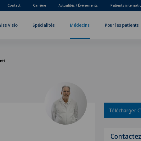
Contact
Carrière
Actualités / Événements
Patients internat
iss Visio
Spécialités
Médecins
Pour les patients
nti
Télécharger C
i
Contacte