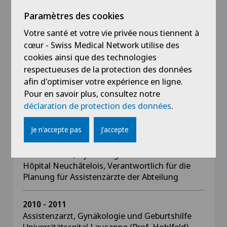
Senologie, Geburtshilfe)
Paramètres des cookies
2016
Votre santé et votre vie privée nous tiennent à
Oberarzt, Gynäkologie und Geburtshilfe KSB
cœur - Swiss Medical Network utilise des
Baden
cookies ainsi que des technologies
respectueuses de la protection des données
afin d'optimiser votre expérience en ligne.
2013 - 2016
Oberarzt, Gynäkologie und Geburtshilfe Hôpital
Pour en savoir plus, consultez notre
Neuchâtelois, verantwortlich für die Planung
déclaration de protection des données
.
für Oberärzte der Abteilung
Je n'accepte pas
J'accepte
2011 - 2013
Assistenzarzt, Gynäkologie und Geburtshilfe
Hôpital Neuchâtelois, Verantwortlich für die
Planung für Assistenzärzte der Abteilung
2010 - 2011
Assistenzarzt, Gynäkologie und Geburtshilfe
Universitätsspital Lausanne (Prof. Hohlfeld)