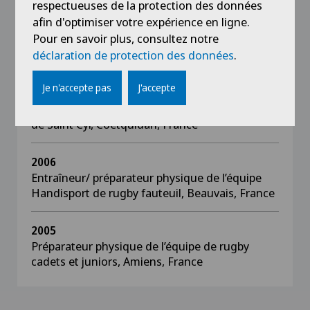
respectueuses de la protection des données
France
afin d'optimiser votre expérience en ligne.
Pour en savoir plus, consultez notre
Intervenant en APA, centre de rééducation
déclaration de protection des données
.
fonctionnelle, Albert, France
Je n'accepte pas
J'accepte
2007
Aspirant lieutenant à l’Ecole Spéciale Militaire
de Saint Cyr, Coëtquidan, France
2006
Entraîneur/ préparateur physique de l’équipe
Handisport de rugby fauteuil, Beauvais, France
2005
Préparateur physique de l’équipe de rugby
cadets et juniors, Amiens, France