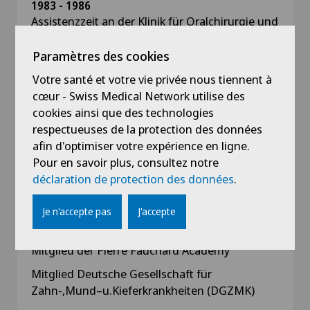
1983 - 1986
Assistenzzeit an der Klinik für Oralchirurgie und
der Klinik für Cranio-Maxillo-Faciale Chirurgie
(Inselspital) der Universität Bern
Paramètres des cookies
Votre santé et votre vie privée nous tiennent à
1981 - 1983
cœur - Swiss Medical Network utilise des
Assistent in Privatpraxis in Berlin
cookies ainsi que des technologies
respectueuses de la protection des données
afin d'optimiser votre expérience en ligne.
Pour en savoir plus, consultez notre
Affiliations
déclaration de protection des données
.
Fellow ITI (Internationales Team für
Je n'accepte pas
J'accepte
Implantologie)
Mitglied der Pierre Fauchard Academy
Mitglied Deutsche Gesellschaft für
Zahn-,Mund–u.Kieferkrankheiten (DGZMK)