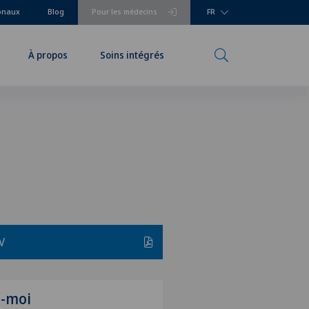
ionaux
Blog
Pour les médecins
FR
À propos
Soins intégrés
V
z-moi