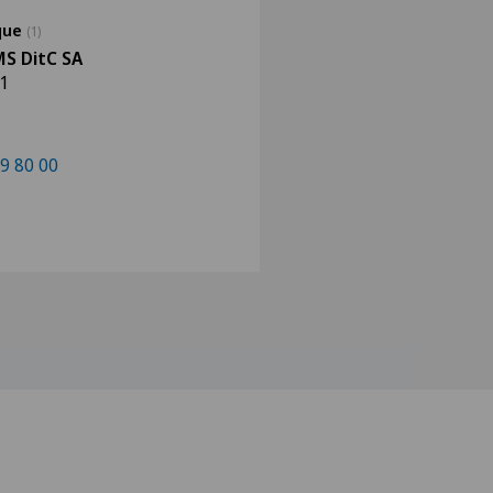
ique
(1)
S DitC SA
 1
9 80 00