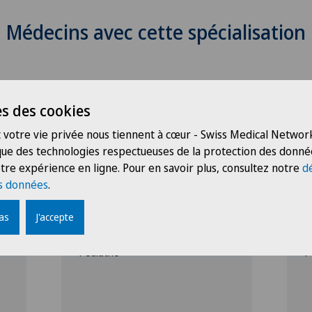
Médecins avec cette spécialisation
s des cookies
 votre vie privée nous tiennent à cœur - Swiss Medical Network
 que des technologies respectueuses de la protection des donné
tre expérience en ligne. Pour en savoir plus, consultez notre
d
Clinique Générale-Beaulieu
C
s données
.
Dr méd. Véronique
D
Vandenberghe
pas
J'accepte
Spécialisation
S
Pédiatrie
P