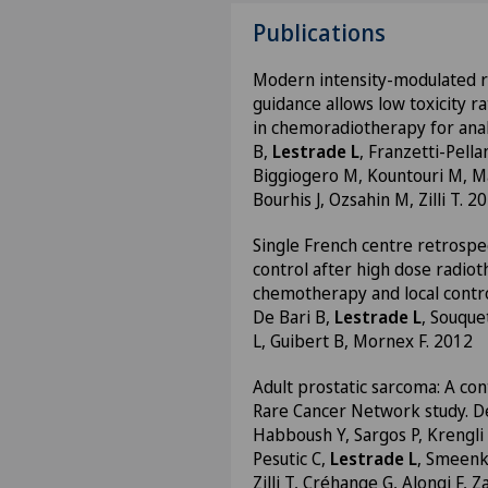
Publications
Modern intensity-modulated 
guidance allows low toxicity r
in chemoradiotherapy for anal
B,
Lestrade L
, Franzetti-Pella
Biggiogero M, Kountouri M, Ma
Bourhis J, Ozsahin M, Zilli T. 2
Single French centre retrospec
control after high dose radio
chemotherapy and local contro
De Bari B,
Lestrade L
, Souque
L, Guibert B, Mornex F. 2012
Adult prostatic sarcoma: A c
Rare Cancer Network study. De 
Habboush Y, Sargos P, Krengli 
Pesutic C,
Lestrade L
, Smeenk
Zilli T, Créhange G, Alongi F,