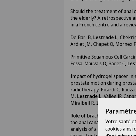
Should the treatment of anal 
the elderly? A retrospective an
in a French centre and a review
De Bari B,
Lestrade L
, Chekrin
Ardiet JM, Chapet O, Mornex 
Primitive Squamous Cell Carci
Fossa. Mauvais O, Badet C,
Les
Impact of hydrogel spacer inje
prostate motion during prost
radiotherapy. Picardi C, Rouza
M,
Lestrade L
, Vallée JP, Capa
Miralbell R, Zilli T. 2016
Paramètre
Role of brachytherapy in the 
Votre santé et
the anal canal. Long-term foll
cookies ainsi
analysis of a large monocentri
series.
Lestrade L
, De Bari B