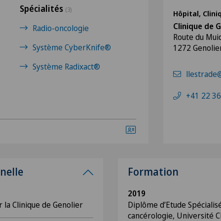
Spécialités
(3)
Hôpital, Clin
Clinique de G
Radio-oncologie
Route du Mui
Système CyberKnife®
1272 Genolie
Système Radixact®
llestrade
+41 22 36
nelle
Formation
2019
la Clinique de Genolier
Diplôme d’Etude Spéciali
cancérologie, Université 