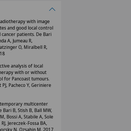
radiotherapy with image
ates and good local control
 cancer patients. De Bari
nda A, Jumeau R,
tzinger O, Miralbell R,
018
tive analysis of local
therapy with or without
l for Pancoast tumours.
t PJ, Pacheco Y, Geriniere
ontemporary multicenter
Bari B, Stish B, Ball MW,
M, Bossi A, Stabile A, Sole
 RJ, Jereczek-Fossa BA,
 Zaorsky N, Ozsahin M. 2017