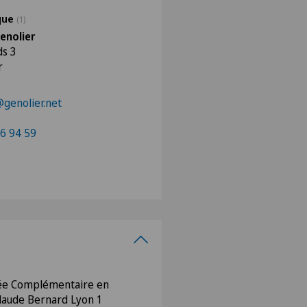
ique
(1)
enolier
ds 3
r
@genolier.net
6 94 59
sée Complémentaire en
Claude Bernard Lyon 1