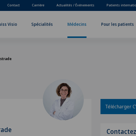
Contact
Carrière
Actualités / Événements
Patients internat
iss Visio
Spécialités
Médecins
Pour les patients
estrade
Télécharger C
rade
Contacte