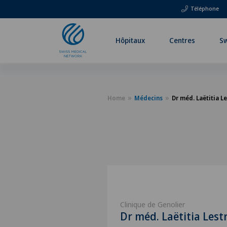
Téléphone
Hôpitaux
Centres
Sw
Home
Médecins
Dr méd. Laëtitia L
Clinique de Genolier
Dr méd. Laëtitia Lest