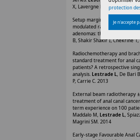
d'optimiser vo
X, Lavergne E, Ardiet JM, Carr
protection de
Setup margins and geometric u
Je n'accepte 
modulated radiation therapy in
adenomas: the experience of L
B, Shakir Shakir I, Chekrine T,
Radiochemotherapy and brach
standard treatment for anal ca
patients? A retrospective sin
analysis.
Lestrade L
, De Bari
P, Carrie C. 2013
External beam radiotherapy ±
treatment of anal canal cancer:
term experience on 100 patien
Maddalo M,
Lestrade L
, Spiaz
Magrini SM. 2014
Early-stage Favourable Anal C