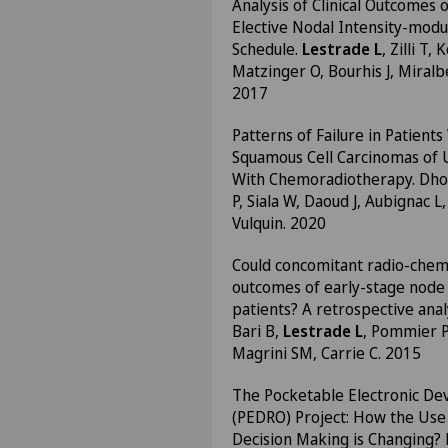
Analysis of Clinical Outcomes
Elective Nodal Intensity-mod
Schedule.
Lestrade L
, Zilli T
Matzinger O, Bourhis J, Miralbe
2017
Patterns of Failure in Patien
Squamous Cell Carcinomas of
With Chemoradiotherapy. Dhou
P, Siala W, Daoud J, Aubignac L
Vulquin. 2020
Could concomitant radio-che
outcomes of early-stage node 
patients? A retrospective anal
Bari B,
Lestrade L
, Pommier P
Magrini SM, Carrie C. 2015
The Pocketable Electronic Dev
(PEDRO) Project: How the Use 
Decision Making is Changing? D