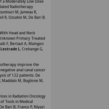
 of a Moderately Low Dose
ulated Radiotherapy
, Kountouri M, Jumeau R,
ll R, Ozsahin M, De Bari B.
ts With Head and Neck
 Unknown Primary Treated
ib F, Bertaut A, Maingon
,
Lestrade L
, Crehange G,
motherapy improve the
negative anal canal cancer
ysis of 122 patients. De
, Maddalo M, Buglione M,
ices in Radiation Oncology
of Tools in Medical
e Bari B, Franco P, Niyazi