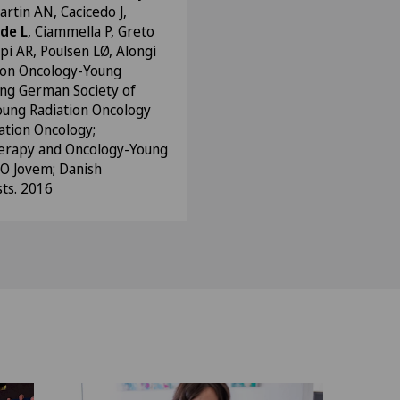
rtin AN, Cacicedo J,
de L
, Ciammella P, Greto
ppi AR, Poulsen LØ, Alongi
ation Oncology-Young
g German Society of
oung Radiation Oncology
ation Oncology;
herapy and Oncology-Young
O Jovem; Danish
sts. 2016