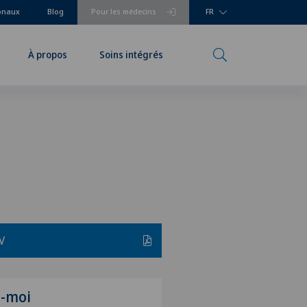
ionaux
Blog
Pour les médecins
FR
À propos
Soins intégrés
V
z-moi