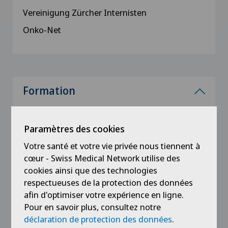
Vereinigung Zürcher Internisten
Onko-Net
Formation
2004
Ernennung zum Spezialisten für
Paramètres des cookies
Hämatologische Analytik FAMH
Votre santé et votre vie privée nous tiennent à
cœur - Swiss Medical Network utilise des
2002 - 2004
cookies ainsi que des technologies
Ausbildung zum Laborleiter Hämatologie
respectueuses de la protection des données
FAMH
afin d'optimiser votre expérience en ligne.
Pour en savoir plus, consultez notre
2001
déclaration de protection des données
.
Ernennung zum Spezialarzt für Hämatologie