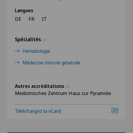
Langues
DE
FR
IT
Spécialités
(2)
Hématologie
Médecine interne générale
Autres accréditations
(1)
Medizinisches Zentrum Haus zur Pyramide
Téléchargez la vCard