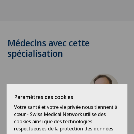
Médecins avec cette
spécialisation
Paramètres des cookies
Votre santé et votre vie privée nous tiennent à
Hôpital de La Providence
Dr méd. Jérôme Holveck
cœur - Swiss Medical Network utilise des
cookies ainsi que des technologies
Spécialisation
respectueuses de la protection des données
Chirurgie orthopédique,