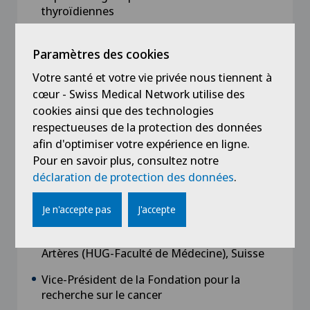
thyroïdiennes
Paramètres des cookies
Votre santé et votre vie privée nous tiennent à
Affiliations
cœur - Swiss Medical Network utilise des
cookies ainsi que des technologies
Fondations
respectueuses de la protection des données
1994-2016 : Président de la Fondation
afin d'optimiser votre expérience en ligne.
romande pour la recherche sur le diabète,
Pour en savoir plus, consultez notre
Suisse
déclaration de protection des données
.
2004-2017 : Président de la Fondation pour la
Je n'accepte pas
J'accepte
recherche sur le métabolisme, Suisse
2007-2014 : Vice-Président de la Fondation
Artères (HUG-Faculté de Médecine), Suisse
Vice-Président de la Fondation pour la
recherche sur le cancer