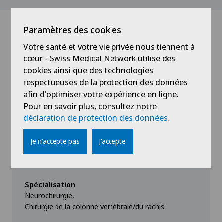
Paramètres des cookies
Médecins avec cette
Votre santé et votre vie privée nous tiennent à
cœur - Swiss Medical Network utilise des
spécialisation
cookies ainsi que des technologies
respectueuses de la protection des données
afin d'optimiser votre expérience en ligne.
Pour en savoir plus, consultez notre
déclaration de protection des données
.
Je n'accepte pas
J'accepte
Clinica Ars Medica
Dr méd. Sara Bonasia
Spécialisation
Neurochirurgie,
Chirurgie de la colonne vertébrale/du rachis