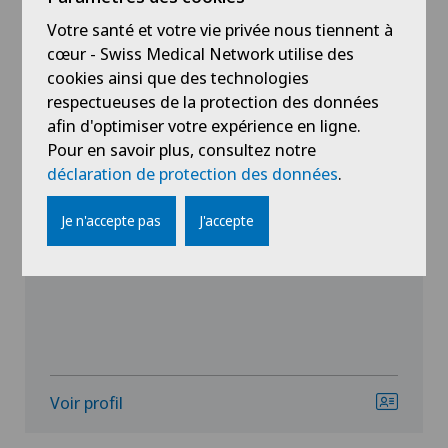
Votre santé et votre vie privée nous tiennent à
cœur - Swiss Medical Network utilise des
cookies ainsi que des technologies
respectueuses de la protection des données
afin d'optimiser votre expérience en ligne.
Pour en savoir plus, consultez notre
déclaration de protection des données
.
Clinica Sant'Anna
Dr méd. Luca Bruno Ballestra
Je n'accepte pas
J'accepte
Spécialisation
Chirurgie plastique
Voir profil