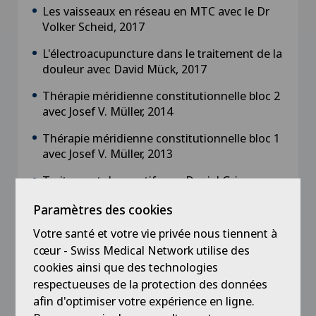
Les vaisseaux en réseau en MTC avec le Dr
Volker Scheid, 2017
L'électroacupuncture dans le traitement de la
douleur avec David Mück, 2017
Thérapie méridienne constitutionnelle bloc 2
avec Josef V. Müller, 2014
Thérapie méridienne constitutionnelle bloc 1
avec Josef V. Müller, 2013
Traitement du sportif avec Daniel Griesser,
2012
Paramètres des cookies
Renforcement médical avec Daniel Griesser,
Votre santé et votre vie privée nous tiennent à
2012
cœur - Swiss Medical Network utilise des
Alarm Pain Killing avec Daniel Griesser, 2012
cookies ainsi que des technologies
respectueuses de la protection des données
Traitement de la colonne vertébrale avec
afin d'optimiser votre expérience en ligne.
Daniel Griesser, 2012