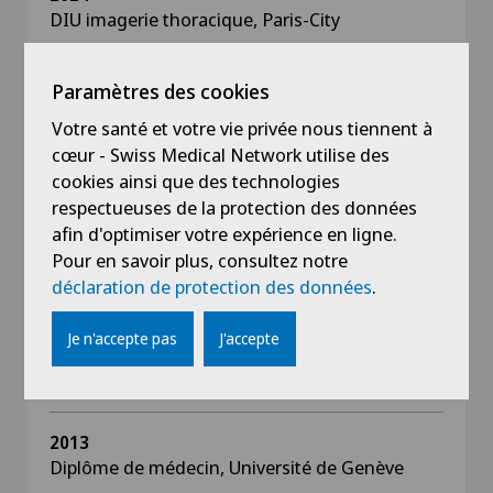
DIU imagerie thoracique, Paris-City
2023
Paramètres des cookies
EBIR, European Board of Interventional
Radiology
Votre santé et votre vie privée nous tiennent à
cœur - Swiss Medical Network utilise des
cookies ainsi que des technologies
2023
respectueuses de la protection des données
DIU imagerie digestive, Angers
afin d'optimiser votre expérience en ligne.
Pour en savoir plus, consultez notre
2020
déclaration de protection des données
.
FMH en Radiologie
Je n'accepte pas
J'accepte
2020
Doctorat en médecine (MD)
2013
Diplôme de médecin, Université de Genève