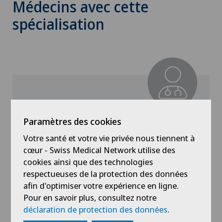
Médecins avec cette
spécialisation
Clinique Générale Ste-Anne
Paramètres des cookies
Dr méd. Ioan Bogdan Rusu
Votre santé et votre vie privée nous tiennent à
Spécialisation
cœur - Swiss Medical Network utilise des
Gynécologie,
cookies ainsi que des technologies
Obstétrique,
respectueuses de la protection des données
Sénologie (Diagnostic mammaire)
afin d'optimiser votre expérience en ligne.
Pour en savoir plus, consultez notre
déclaration de protection des données
.