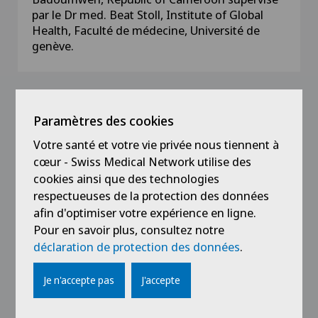
par le Dr med. Beat Stoll, Institute of Global
Health, Faculté de médecine, Université de
genève.
Paramètres des cookies
Formation
Votre santé et votre vie privée nous tiennent à
2015
cœur - Swiss Medical Network utilise des
Spécialiste FMH en orthopédie et
cookies ainsi que des technologies
traumatologie de l’appareil locomoteur
respectueuses de la protection des données
afin d'optimiser votre expérience en ligne.
2007
Pour en savoir plus, consultez notre
Diplôme fédéral suisse de médecine humaine,
déclaration de protection des données
.
Faculté de médecine à l’université de Genève,
Suisse
Je n'accepte pas
J'accepte
2000