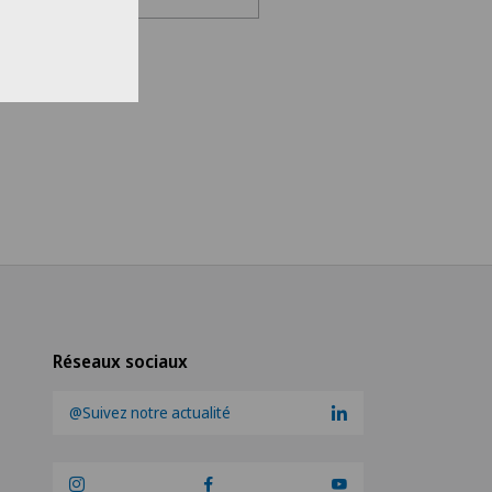
sissez un hôpital/une clinique
s Medical Network
teteam Seewadel
ezentrum Oerlikon
ezentrum Siloah Liebefeld
ezentrum Siloah Murten
Réseaux sociaux
ezentrum Solothurn
@Suivez notre actualité
re Médico-Chirurgical des
-Vives