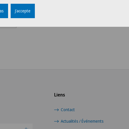
pas
J'accepte
Groupe professionnel
Choi
Administration
Swis
Direction
Ärz
Logistique
Ärzt
Médecin
Ärzt
Médecin independant
Ärzt
Liens
Médical
Ärzt
Contact
Service aux Patients
Actualités / Événements
Cent
Eaux