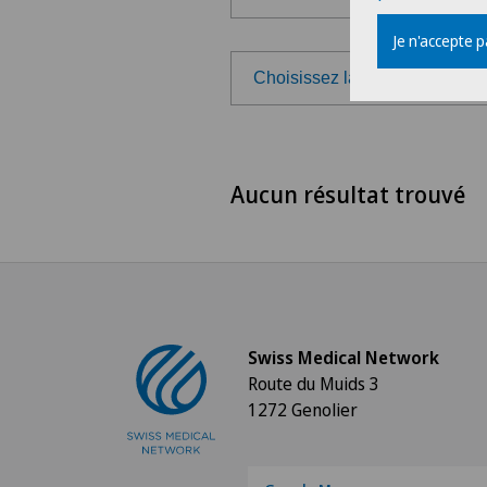
Je n'accepte 
Choisissez la région
Choisissez la région
Aucun résultat trouvé
Suisse romande
Tessin
Suisse alémanique
Swiss Medical Network
Route du Muids 3
1272 Genolier