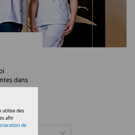
oi
antes dans
 utilise des
es afin
éclaration de
eteam Seewadel