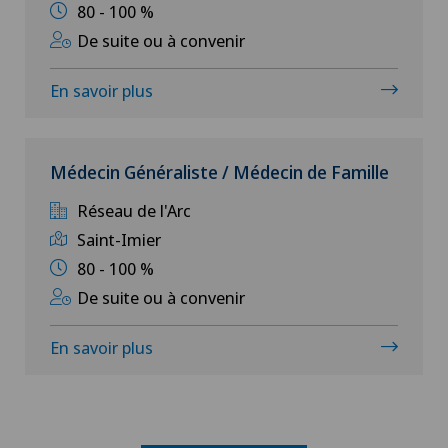
80 - 100 %
Xundheitszentrum Beromünster
De suite ou à convenir
En savoir plus
Xundheitszentrum Buttisholz
Xundheitszentrum Egerkingen
Médecin Généraliste / Médecin de Famille
Xundheitszentrum Escholzmatt
Réseau de l'Arc
Saint-Imier
Xundheitszentrum Grindelwald
80 - 100 %
De suite ou à convenir
Xundheitszentrum Reinach
En savoir plus
Xundheitszentrum Schaffhausen
Xundheitszentrum Silvaplana