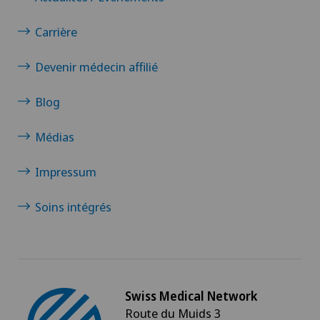
Générale-Beaulieu Soins à domicile SA
Carrière
Sana Cure Sagl
Devenir médecin affilié
Gruppenpraxis Bern West
Blog
Gruppenpraxis Ittigen
Médias
Gruppenpraxis Schönburg
Impressum
Ex ELM
Soins intégrés
Swiss Stem Cell Foundation
sws test ausschluss elm
Swiss Medical Network
Route du Muids 3
Gruppenpraxis West