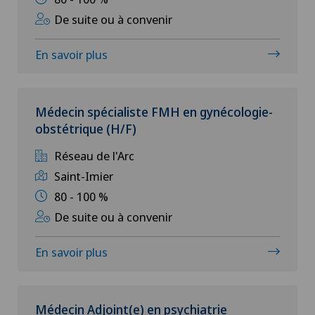
De suite ou à convenir
Clinique de Genolier
En savoir plus
Clinique de Montchoisi
Clinique de Valère
Médecin spécialiste FMH en gynécologie-
obstétrique (H/F)
Clinique Générale-Beaulieu
Réseau de l'Arc
Clinique Générale Ste-Anne
Saint-Imier
80 - 100 %
Clinique Montbrillant
De suite ou à convenir
Clinique Valmont
En savoir plus
Genolier Innovation Hub SA
Médecin Adjoint(e) en psychiatrie