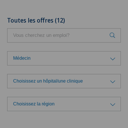
Toutes les offres (12)
Médecin
Groupe professionnel
Choisissez un hôpital/une clinique
Administration
Choisissez un hôpital/une clinique
Direction
Choisissez la région
Swiss Medical Network
Choisissez la région
Logistique
Ärzteteam Seewadel