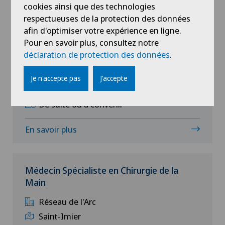
En savoir plus
Privatklinik Bethanien
cookies ainsi que des technologies
respectueuses de la protection des données
Privatklinik Lindberg
afin d'optimiser votre expérience en ligne.
Médecin Angiologue (H/F)
Pour en savoir plus, consultez notre
déclaration de protection des données
.
Privatklinik Obach
Hôpital de Saint-Imier
St-Imier
Je n'accepte pas
J'accepte
Privatklinik Siloah
80 - 100 %
De suite ou à convenir
Privatklinik Villa im Park
En savoir plus
Rosenklinik
Rosenklinik Physiotherapie AG
Médecin Spécialiste en Chirurgie de la
Main
Schmerzklinik Basel
Réseau de l'Arc
Saint-Imier
Swiss Visio SA