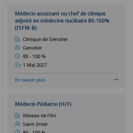
Suisse romande
Médecin
Médecin assistant ou chef de clinique
Ärztezentrum Oerlikon
adjoint en médecine nucléaire 80-100%
Tessin
Médecin independant
(ISFM-B)
Ärztezentrum Siloah Liebefeld
Suisse alémanique
Clinique de Genolier
Médical
Ärztezentrum Siloah Murten
Genolier
Service aux Patients
80 - 100 %
Ärztezentrum Solothurn
1 Mai 2027
Stagiaires et apprentis
Centre Médico-Chirurgical des Eaux-Vives
En savoir plus
Centro Medico Blenio
Médecin Pédiatre (H/F)
Clinica Ars Medica
Réseau de l'Arc
Saint-Imier
Clinica Sant Anna
80 - 100 %