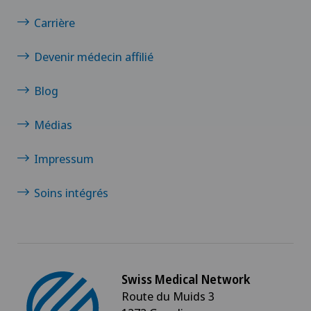
Carrière
Clinique de Genolier
Devenir médecin affilié
Clinique de Montchoisi
Blog
Clinique de Valère
Médias
Clinique Générale-Beaulieu
Impressum
Clinique Générale Ste-Anne
Soins intégrés
Clinique Montbrillant
Clinique Valmont
Swiss Medical Network
Genolier Innovation Hub SA
Route du Muids 3