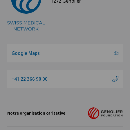
1272 Genolier
Genolier Management + Services
Genolier Patient Services
Hôpital de la Providence
Ladies Permanence Stadelhofen
Google Maps
Medicentre Tavannes
+41 22 366 90 00
Medizinisches Zentrum Biel (MZB)
Physiotherapie Solothurn AG
Notre organisation caritative
Privatklinik Belair