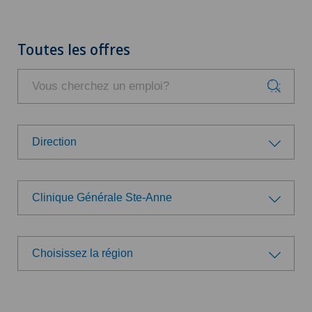
Toutes les offres
Direction
Groupe professionnel
Clinique Générale Ste-Anne
Administration
Choisissez un hôpital/une clinique
Direction
Choisissez la région
Swiss Medical Network
Choisissez la région
Logistique
Ärzteteam Seewadel