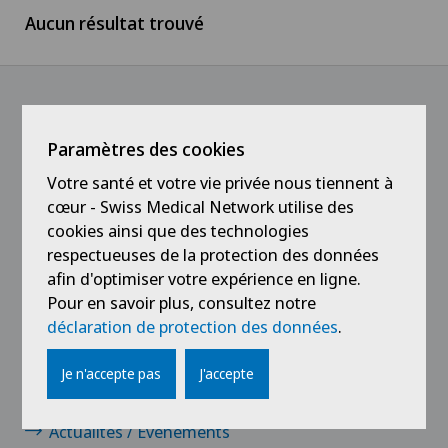
Aucun résultat trouvé
Suisse romande
Médecin
Ärztezentrum Oerlikon
Tessin
Médecin independant
Ärztezentrum Siloah Liebefeld
Suisse alémanique
Médical
@Suivez notre actualité
Paramètres des cookies
Ärztezentrum Siloah Murten
Votre santé et votre vie privée nous tiennent à
Service aux Patients
cœur - Swiss Medical Network utilise des
Ärztezentrum Solothurn
cookies ainsi que des technologies
Stagiaires et apprentis
respectueuses de la protection des données
Centre Médico-Chirurgical des Eaux-Vives
afin d'optimiser votre expérience en ligne.
Pour en savoir plus, consultez notre
Centro Medico Blenio
déclaration de protection des données
.
Liens
Clinica Ars Medica
Je n'accepte pas
J'accepte
Contact
Clinica Sant Anna
Actualités / Événements