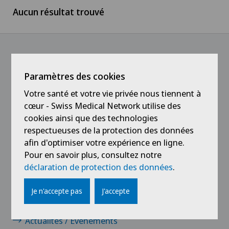
Aucun résultat trouvé
Suisse romande
Médecin
Ärztezentrum Oerlikon
Tessin
Médecin independant
Ärztezentrum Siloah Liebefeld
Suisse alémanique
Médical
@Suivez notre actualité
Paramètres des cookies
Ärztezentrum Siloah Murten
Votre santé et votre vie privée nous tiennent à
Service aux Patients
cœur - Swiss Medical Network utilise des
Ärztezentrum Solothurn
cookies ainsi que des technologies
Stagiaires et apprentis
respectueuses de la protection des données
Centre Médico-Chirurgical des Eaux-Vives
afin d'optimiser votre expérience en ligne.
Pour en savoir plus, consultez notre
Centro Medico Blenio
déclaration de protection des données
.
Liens
Clinica Ars Medica
Je n'accepte pas
J'accepte
Contact
Clinica Sant Anna
Actualités / Événements