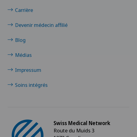
Carrière
Clinique de Genolier
Devenir médecin affilié
Clinique de Montchoisi
Blog
Clinique de Valère
Médias
Clinique Générale-Beaulieu
Impressum
Clinique Générale Ste-Anne
Soins intégrés
Clinique Montbrillant
Clinique Valmont
Swiss Medical Network
Genolier Innovation Hub SA
Route du Muids 3