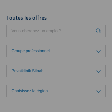
Toutes les offres
Groupe professionnel
Groupe professionnel
Privatklinik Siloah
Administration
Choisissez un hôpital/une clinique
Direction
Choisissez la région
Swiss Medical Network
Choisissez la région
Logistique
Ärzteteam Seewadel