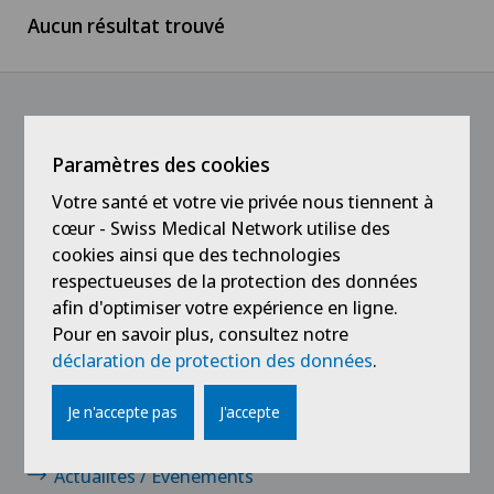
Aucun résultat trouvé
Suisse romande
Médecin
Ärztezentrum Oerlikon
Tessin
Médecin independant
Ärztezentrum Siloah Liebefeld
Suisse alémanique
Médical
@Suivez notre actualité
Paramètres des cookies
Ärztezentrum Siloah Murten
Votre santé et votre vie privée nous tiennent à
Service aux Patients
cœur - Swiss Medical Network utilise des
Ärztezentrum Solothurn
cookies ainsi que des technologies
Stagiaires et apprentis
respectueuses de la protection des données
Centre Médico-Chirurgical des Eaux-Vives
afin d'optimiser votre expérience en ligne.
Pour en savoir plus, consultez notre
Centro Medico Blenio
déclaration de protection des données
.
Liens
Clinica Ars Medica
Je n'accepte pas
J'accepte
Contact
Clinica Sant Anna
Actualités / Événements