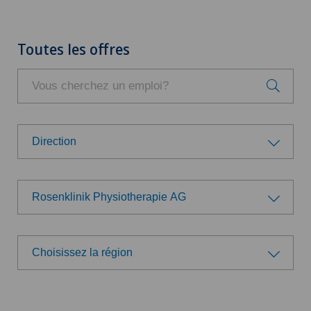
Toutes les offres
Direction
Groupe professionnel
Rosenklinik Physiotherapie AG
Administration
Choisissez un hôpital/une clinique
Direction
Choisissez la région
Swiss Medical Network
Choisissez la région
Logistique
Ärzteteam Seewadel