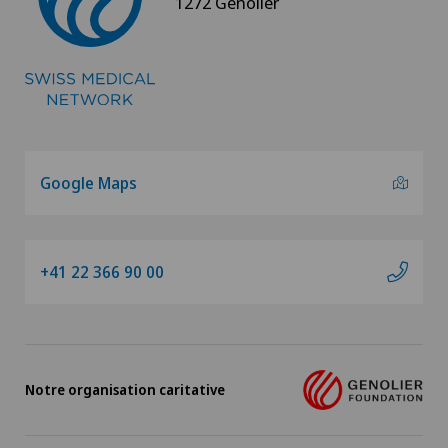
1272 Genolier
Genolier Management + Services
Genolier Patient Services
Hôpital de la Providence
Ladies Permanence Stadelhofen
Google Maps
Medicentre Tavannes
+41 22 366 90 00
Medizinisches Zentrum Biel (MZB)
Physiotherapie Solothurn AG
Notre organisation caritative
Privatklinik Belair