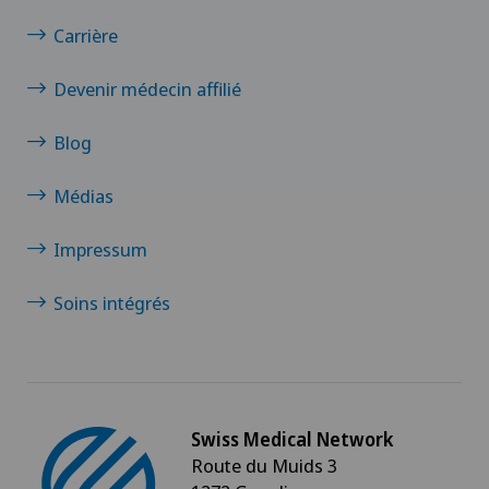
Carrière
Clinique de Genolier
Devenir médecin affilié
Clinique de Montchoisi
Blog
Clinique de Valère
Médias
Clinique Générale-Beaulieu
Impressum
Clinique Générale Ste-Anne
Soins intégrés
Clinique Montbrillant
Clinique Valmont
Swiss Medical Network
Genolier Innovation Hub SA
Route du Muids 3