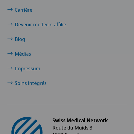
Carrière
Clinique de Genolier
Devenir médecin affilié
Clinique de Montchoisi
Blog
Clinique de Valère
Médias
Clinique Générale-Beaulieu
Impressum
Clinique Générale Ste-Anne
Soins intégrés
Clinique Montbrillant
Clinique Valmont
Swiss Medical Network
Genolier Innovation Hub SA
Route du Muids 3