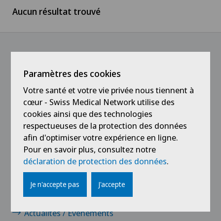
Aucun résultat trouvé
Suisse romande
Médecin
Ärztezentrum Oerlikon
Tessin
Médecin independant
Ärztezentrum Siloah Liebefeld
Suisse alémanique
Médical
@Suivez notre actualité
Paramètres des cookies
Ärztezentrum Siloah Murten
Votre santé et votre vie privée nous tiennent à
Service aux Patients
cœur - Swiss Medical Network utilise des
Ärztezentrum Solothurn
cookies ainsi que des technologies
Stagiaires et apprentis
respectueuses de la protection des données
Centre Médico-Chirurgical des Eaux-Vives
afin d'optimiser votre expérience en ligne.
Pour en savoir plus, consultez notre
Centro Medico Blenio
déclaration de protection des données
.
Liens
Clinica Ars Medica
Je n'accepte pas
J'accepte
Contact
Clinica Sant Anna
Actualités / Événements