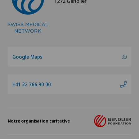
1272 Genolier
Genolier Management + Services
Genolier Patient Services
Hôpital de la Providence
Ladies Permanence Stadelhofen
Google Maps
Medicentre Tavannes
+41 22 366 90 00
Medizinisches Zentrum Biel (MZB)
Physiotherapie Solothurn AG
Notre organisation caritative
Privatklinik Belair