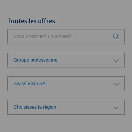
Toutes les offres
Groupe professionnel
Groupe professionnel
Swiss Visio SA
Administration
Choisissez un hôpital/une clinique
Direction
Choisissez la région
Swiss Medical Network
Choisissez la région
Logistique
Ärzteteam Seewadel