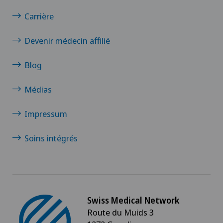
Carrière
Clinique de Genolier
Devenir médecin affilié
Clinique de Montchoisi
Blog
Clinique de Valère
Médias
Clinique Générale-Beaulieu
Impressum
Clinique Générale Ste-Anne
Soins intégrés
Clinique Montbrillant
Clinique Valmont
Swiss Medical Network
Genolier Innovation Hub SA
Route du Muids 3