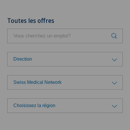
Toutes les offres
Direction
Groupe professionnel
Swiss Medical Network
Administration
Choisissez un hôpital/une clinique
Direction
Choisissez la région
Swiss Medical Network
Choisissez la région
Logistique
Ärzteteam Seewadel