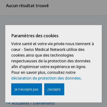
Aucun résultat trouvé
Suisse romande
Médecin
Ärztezentrum Oerlikon
Tessin
Médecin independant
Ärztezentrum Siloah Liebefeld
Suisse alémanique
Médical
@Suivez notre actualité
Paramètres des cookies
Ärztezentrum Siloah Murten
Votre santé et votre vie privée nous tiennent à
Service aux Patients
cœur - Swiss Medical Network utilise des
Ärztezentrum Solothurn
cookies ainsi que des technologies
Stagiaires et apprentis
respectueuses de la protection des données
Centre Médico-Chirurgical des Eaux-Vives
afin d'optimiser votre expérience en ligne.
Pour en savoir plus, consultez notre
Centro Medico Blenio
déclaration de protection des données
.
Liens
Clinica Ars Medica
Je n'accepte pas
J'accepte
Contact
Clinica Sant Anna
Actualités / Événements