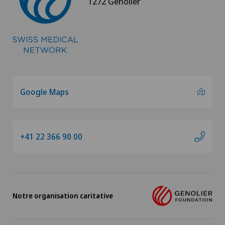
1272 Genolier
Genolier Management + Services
Genolier Patient Services
Hôpital de la Providence
Ladies Permanence Stadelhofen
Google Maps
Medicentre Tavannes
+41 22 366 90 00
Medizinisches Zentrum Biel (MZB)
Physiotherapie Solothurn AG
Notre organisation caritative
Privatklinik Belair