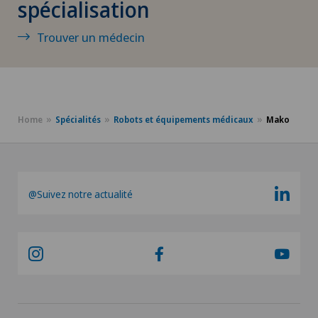
spécialisation
Chirurgie oncologique
Trouver un médecin
Chirurgie ophtalmique
Chirurgie orale
Home
Spécialités
Robots et équipements médicaux
Mako
Chirurgie orthopédique
Chirurgie pédiatrique
@Suivez notre actualité
Chirurgie plastique
Chirurgie thoracique
Chirurgie vasculaire