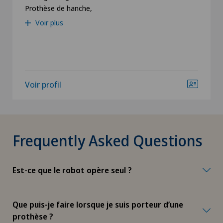
Prothèse de hanche,
Voir plus
Chirurgie de la hanche
Chirurgie de la main
Chirurgie de la rétine
Voir profil
Chirurgie de la thyroïde (chirurgie
endocrinienne)
Frequently Asked Questions
Chirurgie de l’épaule
Est-ce que le robot opère seul ?
Chirurgie de l’intestin grêle
Chirurgie des paupières
Que puis-je faire lorsque je suis porteur d’une
prothèse ?