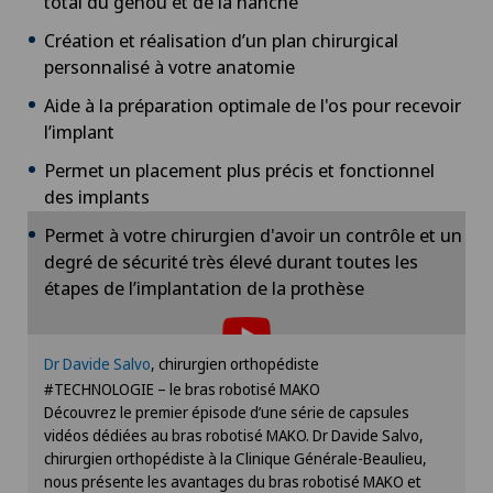
total du genou et de la hanche
Calcification de l’épaule
Création et réalisation d’un plan chirurgical
personnalisé à votre anatomie
Cancer de la prostate (carcinome de la prostate)
Aide à la préparation optimale de l'os pour recevoir
l’implant
Cancer de la thyroïde (carcinome thyroïdien)
Permet un placement plus précis et fonctionnel
des implants
Cancer du sein
Permet à votre chirurgien d'avoir un contrôle et un
degré de sécurité très élevé durant toutes les
Cancer pelvien
Pour pouvoir afficher ce contenu, vous devez
étapes de l’implantation de la prothèse
accepter l’utilisation de cookies.
Cardiologie
Veuillez activer l’option correspondante dans les
Dr Davide Salvo
, chirurgien orthopédiste
paramètres des cookies.
Cardiologie interventionnelle
#TECHNOLOGIE – le bras robotisé MAKO
Paramètres des cookies
Découvrez le premier épisode d’une série de capsules
vidéos dédiées au bras robotisé MAKO. Dr Davide Salvo,
Cataracte
chirurgien orthopédiste à la Clinique Générale-Beaulieu,
nous présente les avantages du bras robotisé MAKO et