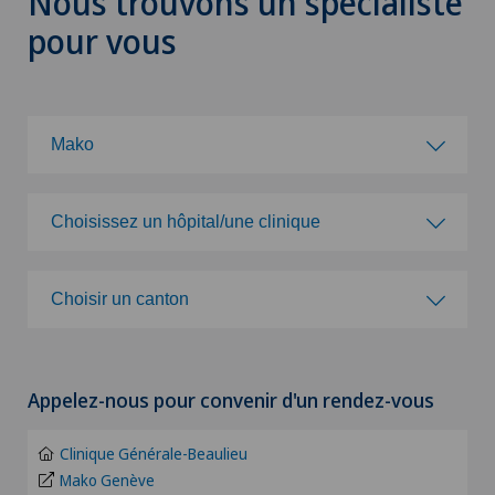
Nous trouvons un spécialiste
pour vous
Mako
Choisissez une spécialité
Choisissez un hôpital/une clinique
Acromioplastie
Choisissez un hôpital/une clinique
Choisir un canton
Activité physique adaptée
Clinique de Genolier
Choisir un canton
Acupuncture
Appelez-nous pour convenir d'un rendez-vous
Clinique de Montchoisi
ZH
Allergologie et immunologie
Clinique Générale-Beaulieu
Clinique de Valère
BE
Mako Genève