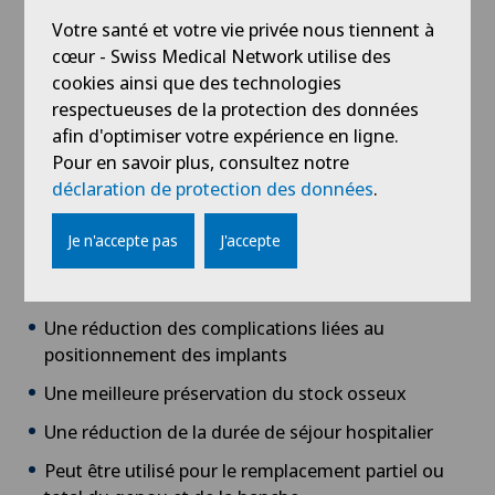
Privatklinik Siloah
Votre santé et votre vie privée nous tiennent à
Près de 500 articles scientifiques ont évalué les
Arthrose de la cheville
cœur - Swiss Medical Network utilise des
différents aspects de cette technologie en la
Schmerzklinik Basel
cookies ainsi que des technologies
comparant aux techniques conventionnelles,
Arthrose de la hanche
respectueuses de la protection des données
soutenant le constat que l’utilisation du Mako offre
afin d'optimiser votre expérience en ligne.
des avantages tels que :
Pour en savoir plus, consultez notre
Arthrose de l’épaule
La réduction des douleurs postopératoires
déclaration de protection des données
.
Une diminution des pertes sanguines péri-
Arthrose du genou
Je n'accepte pas
J'accepte
opératoires
Astigmatisme
Une récupération fonctionnelle plus rapide
Une réduction des complications liées au
Atelier socio-esthétique
positionnement des implants
Une meilleure préservation du stock osseux
Augmentation du volume de la thyroïde (goitre)
Une réduction de la durée de séjour hospitalier
AVC
Peut être utilisé pour le remplacement partiel ou