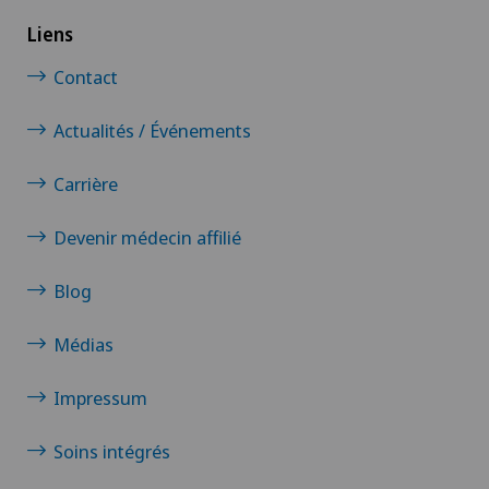
Chirurgie veineuse
Liens
Contact
Chirurgie viscérale
Actualités / Événements
Coaching individuel / conseil en image
Carrière
Coloproctologie
Devenir médecin affilié
Conflit fémoro-acétabulaire
Blog
Conseils nutritionnels
Médias
Consultations ophtalmologiques
Impressum
Courbure du pénis
Soins intégrés