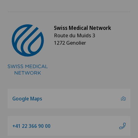
Cynothérapie (thérapie canine)
Da Vinci
Swiss Medical Network
Route du Muids 3
Déchirure des ligaments
1272 Genolier
Déchirure du ménisque
Déchirure du talon d’Achille
Densitométrie
Google Maps
Dermatologie & Vénéréologie
Dermatologie esthétique et correctrice
+41 22 366 90 00
Dermographie médicale