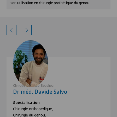
Check-up
son utilisation en chirurgie prothétique du genou.
Check-up pour femmes
Check-up pour les entreprises
Check-up pour les sportifs
Chiropractie
Chirurgie aortique
Clinique Générale-Beaulieu
Chirurgie biliaire
Dr méd. Davide Salvo
Chirurgie cervico-faciale
Spécialisation
Chirurgie orthopédique,
Chirurgie du genou,
Chirurgie de la colonne vertébrale/du rachis