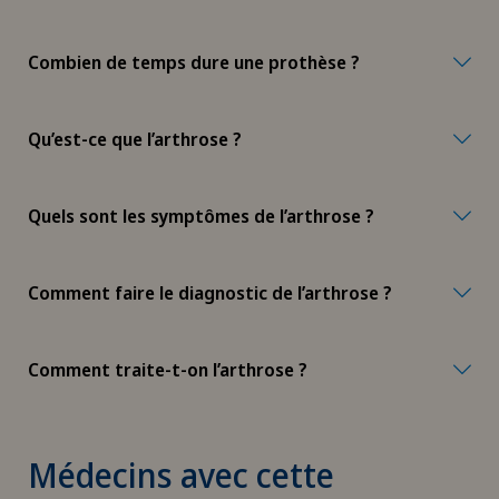
Chirurgie du côlon
Combien de temps dure une prothèse ?
Chirurgie du coude
Chirurgie du genou
Qu’est-ce que l’arthrose ?
Chirurgie du pancréas
Quels sont les symptômes de l’arthrose ?
Chirurgie du pied/de la cheville
Comment faire le diagnostic de l’arthrose ?
Chirurgie gastrique
Chirurgie générale
Comment traite-t-on l’arthrose ?
Chirurgie hépatobiliaire (chirurgie du foie)
Médecins avec cette
Chirurgie mini-invasive