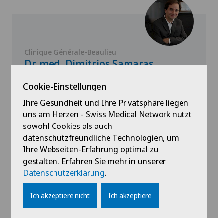
Clinique Générale-Beaulieu
Dr. med. Dimitrios Samaras
Spezialisierung
Cookie-Einstellungen
Allgemeine Innere Medizin,
Ihre Gesundheit und Ihre Privatsphäre liegen
Ernährungsberatung,
uns am Herzen - Swiss Medical Network nutzt
Geriatrie (Altersmedizin)
sowohl Cookies als auch
datenschutzfreundliche Technologien, um
Ihre Webseiten-Erfahrung optimal zu
gestalten. Erfahren Sie mehr in unserer
Profil ansehen
Datenschutzerklärung
.
Ich akzeptiere nicht
Ich akzeptiere