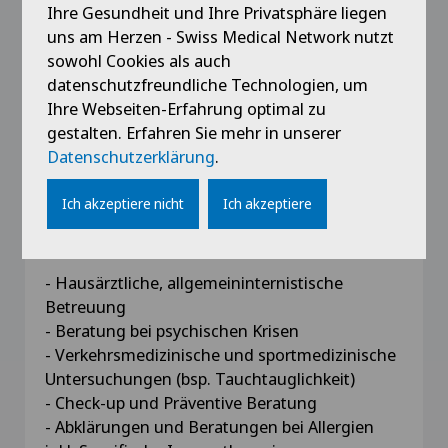
seit 2007
Ihre Gesundheit und Ihre Privatsphäre liegen
Facharzttitel für Allgemeine Innere Medizin
uns am Herzen - Swiss Medical Network nutzt
sowohl Cookies als auch
datenschutzfreundliche Technologien, um
2008 - 2010
Nachdiplomstudium executive MBA in General
Ihre Webseiten-Erfahrung optimal zu
Management, Kalaidos Fachhochschule
gestalten. Erfahren Sie mehr in unserer
Datenschutzerklärung
.
Ich akzeptiere nicht
Ich akzeptiere
Kompetenzen
- Hausärztliche, allgemeininternistische
Betreuung
- Beratung bei psychischen Krisen
- Verkehrsmedizinische und sportmedizinische
Untersuchungen (bsp. Tauchtauglichkeit)
- Check-up und Präventive Beratung
- Abklärungen und Beratungen bei Allergien