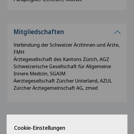
Mitgliedschaften
Verbindung der Schweizer Ärztinnen und Ärzte,
FMH
Ärztegesellschaft des Kantons Zürich, AGZ
Schweizerische Gesellschaft für Allgemeine
Innere Medizin, SGAIM
Äerztegesellschaft Zürcher Unterland, AZUL
Zürcher Ärztegemeinschaft AG, zmed
Ausbildung
Cookie-Einstellungen