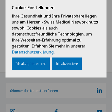
Cookie-Einstellungen
Profil ansehen
Ihre Gesundheit und Ihre Privatsphäre liegen
uns am Herzen - Swiss Medical Network nutzt
sowohl Cookies als auch
datenschutzfreundliche Technologien, um
Ihre Webseiten-Erfahrung optimal zu
gestalten. Erfahren Sie mehr in unserer
Alle anzeigen
Datenschutzerklärung
.
Ich akzeptiere nicht
Ich akzeptiere
@Immer das Neueste erfahren