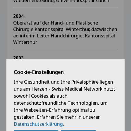
Wiederherstellung, UniversitätsSpital Zürich
2004
Oberarzt auf der Hand- und Plastische
Chirurgie Kantonsspital Winterthur, dazwischen
ad interim Leiter Handchirurgie, Kantonsspital
Winterthur
2003
Oberarzt Chirurgie, Kantonsspital Winterthur
Cookie-Einstellungen
2001
Ihre Gesundheit und Ihre Privatsphäre liegen
Oberarzt - Stellvertreter Chirurgische Abteilung,
uns am Herzen - Swiss Medical Network nutzt
Kantonsspital Winterthur
sowohl Cookies als auch
datenschutzfreundliche Technologien, um
Ihre Webseiten-Erfahrung optimal zu
gestalten. Erfahren Sie mehr in unserer
Datenschutzerklärung
.
Mitgliedschaften