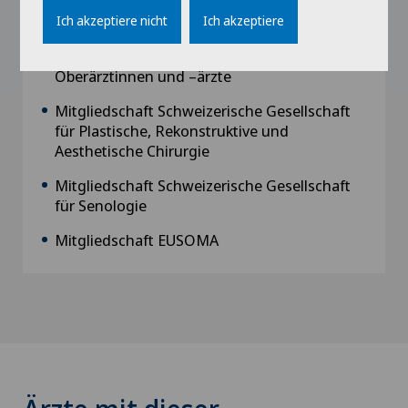
Schweizerische Ärztegesellschaft, FMH
Ich akzeptiere nicht
Ich akzeptiere
Verband Schweizerischer Assistenz- und
Oberärztinnen und –ärzte
Mitgliedschaft Schweizerische Gesellschaft
für Plastische, Rekonstruktive und
Aesthetische Chirurgie
Mitgliedschaft Schweizerische Gesellschaft
für Senologie
Mitgliedschaft EUSOMA