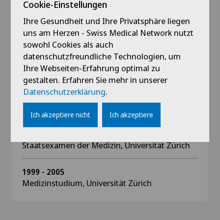
Cookie-Einstellungen
FA Sonographie (SGUM)
Ihre Gesundheit und Ihre Privatsphäre liegen
uns am Herzen - Swiss Medical Network nutzt
2012
sowohl Cookies als auch
Facharzttitel Oto-Rhino-Laryngologie
datenschutzfreundliche Technologien, um
Ihre Webseiten-Erfahrung optimal zu
2006
gestalten. Erfahren Sie mehr in unserer
Dissertation „Lebensqualität von ambulanten
Datenschutzerklärung
.
kardiologischen Patienten einer
Universitätsklinik“
Ich akzeptiere nicht
Ich akzeptiere
2005
Staatsexamen der Medizin, Universität Zürich
1999 - 2005
Medizinstudium, Universität Zürich