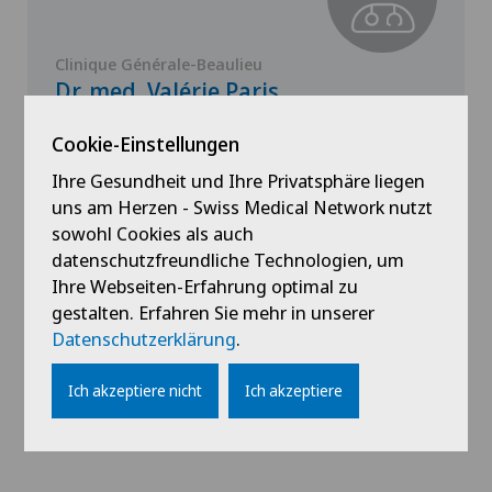
Clinique Générale-Beaulieu
Dr. med. Valérie Paris
Spezialisierung
Cookie-Einstellungen
Pädiatrie
Ihre Gesundheit und Ihre Privatsphäre liegen
uns am Herzen - Swiss Medical Network nutzt
sowohl Cookies als auch
datenschutzfreundliche Technologien, um
Profil ansehen
Ihre Webseiten-Erfahrung optimal zu
gestalten. Erfahren Sie mehr in unserer
Datenschutzerklärung
.
Ich akzeptiere nicht
Ich akzeptiere
Alle anzeigen