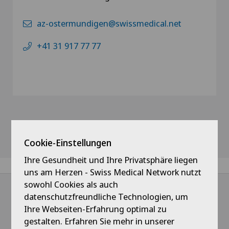
az-ostermundigen@swissmedical.net
+41 31 917 77 77
Cookie-Einstellungen
Ihre Gesundheit und Ihre Privatsphäre liegen
uns am Herzen - Swiss Medical Network nutzt
sowohl Cookies als auch
datenschutzfreundliche Technologien, um
Ihre Webseiten-Erfahrung optimal zu
@Immer das Neueste erfahren
gestalten. Erfahren Sie mehr in unserer