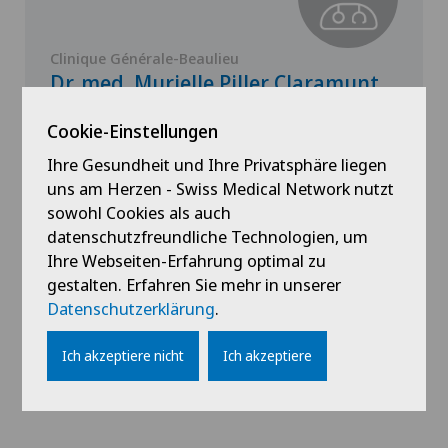
Clinique Générale-Beaulieu
Dr. med. Murielle Piller Claramunt
Spezialisierung
Cookie-Einstellungen
Pädiatrie
Ihre Gesundheit und Ihre Privatsphäre liegen
uns am Herzen - Swiss Medical Network nutzt
sowohl Cookies als auch
datenschutzfreundliche Technologien, um
Profil ansehen
Ihre Webseiten-Erfahrung optimal zu
gestalten. Erfahren Sie mehr in unserer
Datenschutzerklärung
.
Ich akzeptiere nicht
Ich akzeptiere
Alle anzeigen