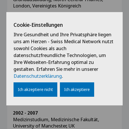
London, Vereinigtes Königreich
Cookie-Einstellungen
Ihre Gesundheit und Ihre Privatsphäre liegen
Ausbildung
uns am Herzen - Swiss Medical Network nutzt
sowohl Cookies als auch
2020 - 2023
datenschutzfreundliche Technologien, um
Dissertationsarbeit, Institut für Pathologie,
Ihre Webseiten-Erfahrung optimal zu
Universität Basel
gestalten. Erfahren Sie mehr in unserer
Datenschutzerklärung
.
2012
Master of Research (MRes) in
Ich akzeptiere nicht
Ich akzeptiere
Medizinwissenschaften, University of
Manchester, UK
2002 - 2007
Medizinstudium, Medizinische Fakultät,
University of Manchester, UK