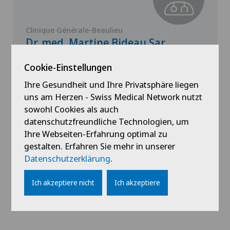
Clinique Générale-Beaulieu
Dr. med. Martine Bideau Sar
Spezialisierung
Cookie-Einstellungen
Pädiatrie
Ihre Gesundheit und Ihre Privatsphäre liegen
uns am Herzen - Swiss Medical Network nutzt
sowohl Cookies als auch
datenschutzfreundliche Technologien, um
Profil ansehen
Ihre Webseiten-Erfahrung optimal zu
gestalten. Erfahren Sie mehr in unserer
Datenschutzerklärung
.
Ich akzeptiere nicht
Ich akzeptiere
Alle anzeigen