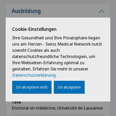
Ausbildung
2010
ATLS (Advanced Trauma Life Support)
Cookie-Einstellungen
Ihre Gesundheit und Ihre Privatsphäre liegen
2002
uns am Herzen - Swiss Medical Network nutzt
PALS (Pediatric Advanced Life Support)
sowohl Cookies als auch
datenschutzfreundliche Technologien, um
1999
Ihre Webseiten-Erfahrung optimal zu
ACLS (Advanced Cardiac Life Support)
gestalten. Erfahren Sie mehr in unserer
Datenschutzerklärung
.
1997
Ich akzeptiere nicht
Ich akzeptiere
Diplôme FMH en Anesthésiologie
1996
Doctorat en médecine, Université de Lausanne