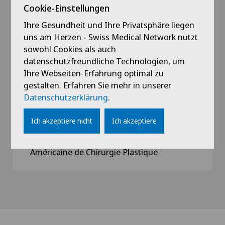
Cookie-Einstellungen
Ihre Gesundheit und Ihre Privatsphäre liegen
Mitgliedschaften
uns am Herzen - Swiss Medical Network nutzt
sowohl Cookies als auch
Membre de l'Association des Médecin du
datenschutzfreundliche Technologien, um
canton de Genève
Ihre Webseiten-Erfahrung optimal zu
Membre de la Société Suisse de Chirurgie
gestalten. Erfahren Sie mehr in unserer
Plastique, Reconstructive et Esthétique
Datenschutzerklärung
.
Membre de la Société Belge de Chirurgie
Plastique, Reconstructive et Esthétique
Ich akzeptiere nicht
Ich akzeptiere
Membre international de la Société
Américaine de Chirurgie Plastique