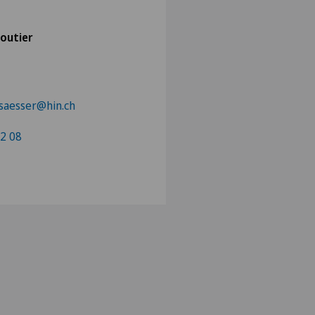
Moutier
lsaesser@hin.ch
2 08