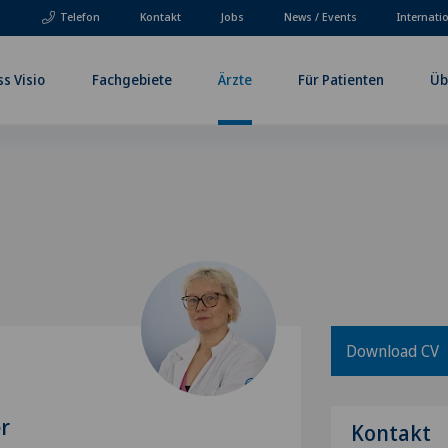
Telefon
Kontakt
Jobs
News / Events
Internati
ss Visio
Fachgebiete
Ärzte
Für Patienten
Üb
Download CV
er
Kontakt