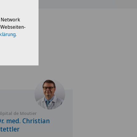
l Network
e Webseiten-
klärung
.
ôpital de Moutier
Hôpital de Moutier
r. med. Christian
Dr. med. Rom
tettler
Schneider