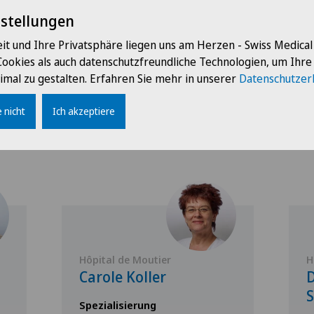
nstellungen
it und Ihre Privatsphäre liegen uns am Herzen - Swiss Medica
Cookies als auch datenschutzfreundliche Technologien, um Ihr
imal zu gestalten. Erfahren Sie mehr in unserer
Datenschutzer
 nicht
Ärzte mit dieser Spezialisierung
Ich akzeptiere
Hôpital de Moutier
H
Carole Koller
D
S
Spezialisierung