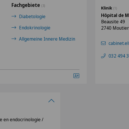
Fachgebiete
(3)
Klinik
(1)
Hôpital de 
Diabetologie
Beausite 49
Endokrinologie
2740 Moutier
Allgemeine Innere Medizin
cabinet.e
032 494 3
e en endocrinologie /