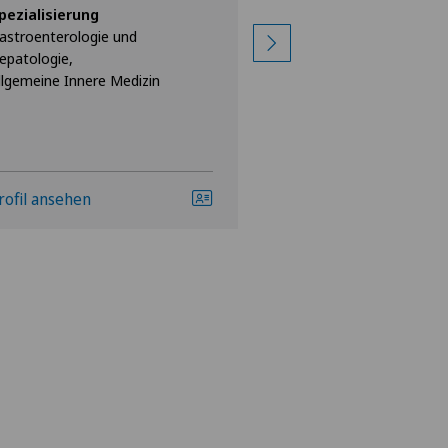
pezialisierung
Spezialisierung
astroenterologie und
Geriatrie (Altersmedi
epatologie,
Allgemeine Innere M
llgemeine Innere Medizin
rofil ansehen
Profil ansehen