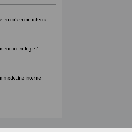
e en médecine interne
n endocrinologie /
en médecine interne