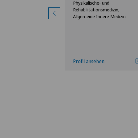
nnere Medizin,
Physikalische- und
Rehabilitationsmedizin,
Allgemeine Innere Medizin
hen
Profil ansehen