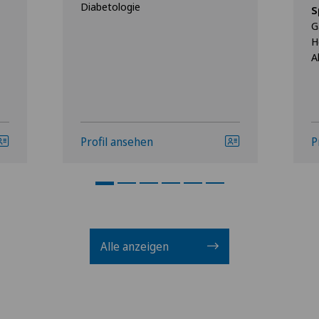
Diabetologie
S
G
H
A
Profil ansehen
P
Alle anzeigen