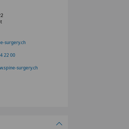
22
t
e-surgery.ch
4 22 00
w.spine-surgery.ch