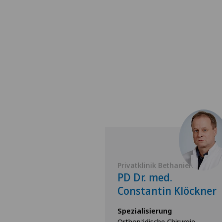
 Bethanien
Privatklinik Bethanien
med. (I)
PD Dr. med.
ro Rustia
Constantin Klöckner
rung
Spezialisierung
e,
Orthopädische Chirurgie,