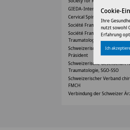
Society for Medical Inovatio
GIEDA-Inter Rachis, Past-Pre
Cookie-Ei
Cervical Spine Research Socie
Ihre Gesundhe
Société Française de Chirurgi
nutzt sowohl 
Société Française de Chirurg
Erfahrung opt
Traumatologie, SoFCOT
Schweizerische Gesellschaft fü
Ich akzeptiere
Präsident
Schweizerische Gesellschaft 
Traumatologie, SGO-SSO
Schweizerischer Verband chiru
FMCH
Verbindung der Schweizer Är