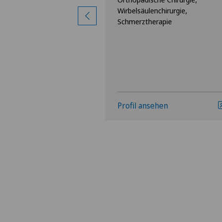
hirurgie,
Wirbelsäulenchirurgie,
pie,
Schmerztherapie
igen
hen
Profil ansehen