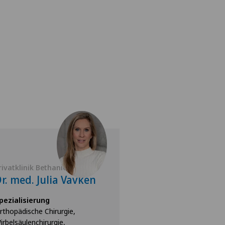
rivatklinik Bethanien
Privatklinik Bethan
r. med. Julia Vavken
Prof. Dr. med.
Sebastian We
pezialisierung
rthopädische Chirurgie,
Spezialisierung
irbelsäulenchirurgie,
Wirbelsäulenchirurgi