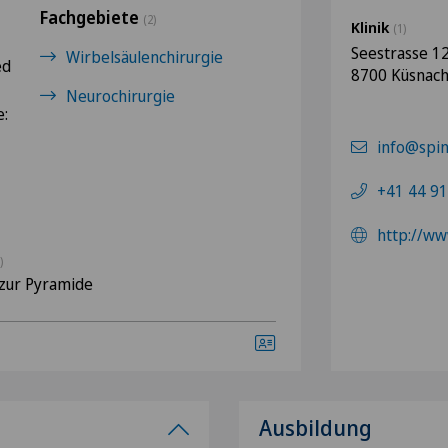
Fachgebiete
(2)
Klinik
(1)
Seestrasse 1
Wirbelsäulenchirurgie
ed
8700 Küsnach
Neurochirurgie
e:
info@spin
+41 44 91
http://ww
)
zur Pyramide
Ausbildung