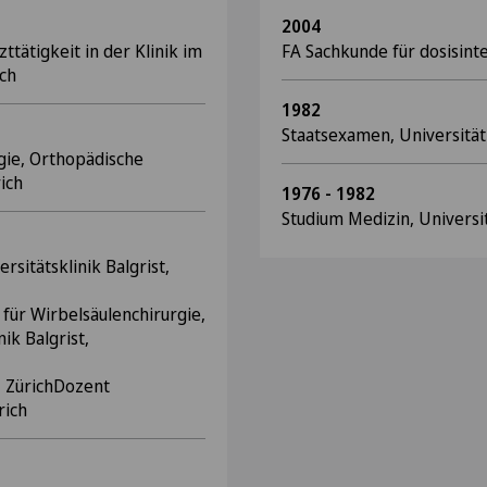
2004
ttätigkeit in der Klinik im
FA Sachkunde für dosisin
ich
1982
Staatsexamen, Universitä
ugie, Orthopädische
rich
1976 - 1982
Studium Medizin, Universi
sitätsklinik Balgrist,
k für Wirbelsäulenchirurgie,
ik Balgrist,
, ZürichDozent
rich