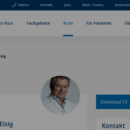
Telefon
Kontakt
Jobs
News / Events
Internati
ss Visio
Fachgebiete
Ärzte
Für Patienten
Üb
lsig
Download CV
 Elsig
Kontakt