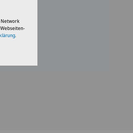
l Network
e Webseiten-
klärung
.