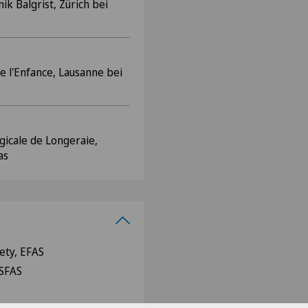
ik Balgrist, Zürich bei
de l'Enfance, Lausanne bei
gicale de Longeraie,
as
ety, EFAS
 SFAS