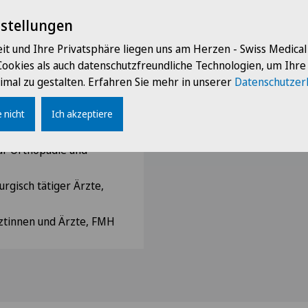
n and Technology, SMIT
sident
nstellungen
ty, CSRS
it und Ihre Privatsphäre liegen uns am Herzen - Swiss Medica
e Rachidienne, SFCR
Cookies als auch datenschutzfreundliche Technologien, um Ihr
ie Orthopédique et
imal zu gestalten. Erfahren Sie mehr in unserer
Datenschutzer
r Spinale Chirurgie, SGS,
 nicht
Ich akzeptiere
für Orthopädie und
rgisch tätiger Ärzte,
ztinnen und Ärzte, FMH