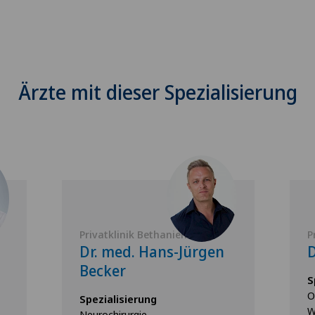
Ärzte mit dieser Spezialisierung
Privatklinik Bethanien
P
Dr. med. Hans-Jürgen
D
Becker
S
O
Spezialisierung
W
Neurochirurgie,