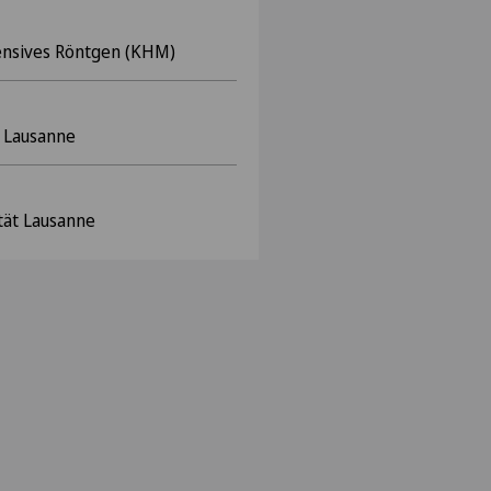
tensives Röntgen (KHM)
t Lausanne
tät Lausanne