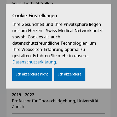
Spital Linth, St.Gallen
Cookie-Einstellungen
Ihre Gesundheit und Ihre Privatsphäre liegen
uns am Herzen - Swiss Medical Network nutzt
Ausbildung
sowohl Cookies als auch
datenschutzfreundliche Technologien, um
seit 2009
Habilitation, Institut für Diagnostische und
Ihre Webseiten-Erfahrung optimal zu
Interventionelle Radiologie, Universität Zürich
gestalten. Erfahren Sie mehr in unserer
Datenschutzerklärung
.
2022
Ich akzeptiere nicht
Ich akzeptiere
Ord. Professor für Diagnostische und
Interventionelle Radiologie, Universität Zürich
2019 - 2022
Professor für Thoraxbildgebung, Universität
Zürich