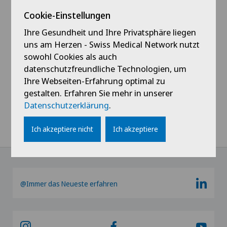
Cookie-Einstellungen
Profil ansehen
Ihre Gesundheit und Ihre Privatsphäre liegen
uns am Herzen - Swiss Medical Network nutzt
sowohl Cookies als auch
datenschutzfreundliche Technologien, um
Ihre Webseiten-Erfahrung optimal zu
gestalten. Erfahren Sie mehr in unserer
Alle anzeigen
Datenschutzerklärung
.
Ich akzeptiere nicht
Ich akzeptiere
@Immer das Neueste erfahren