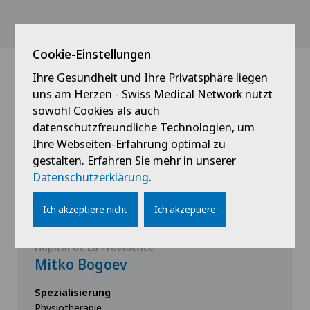
Cookie-Einstellungen
Ihre Gesundheit und Ihre Privatsphäre liegen
Ärzte mit dieser
uns am Herzen - Swiss Medical Network nutzt
sowohl Cookies als auch
Spezialisierung
datenschutzfreundliche Technologien, um
Ihre Webseiten-Erfahrung optimal zu
gestalten. Erfahren Sie mehr in unserer
Datenschutzerklärung
.
Ich akzeptiere nicht
Ich akzeptiere
Hôpital de La Providence
Mitko Bogoev
Spezialisierung
Physiotherapie