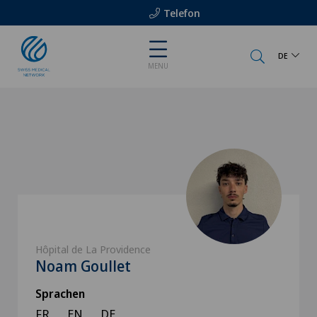
Telefon
DE
MENU
Hôpital de La Providence
Noam Goullet
Sprachen
FR
EN
DE