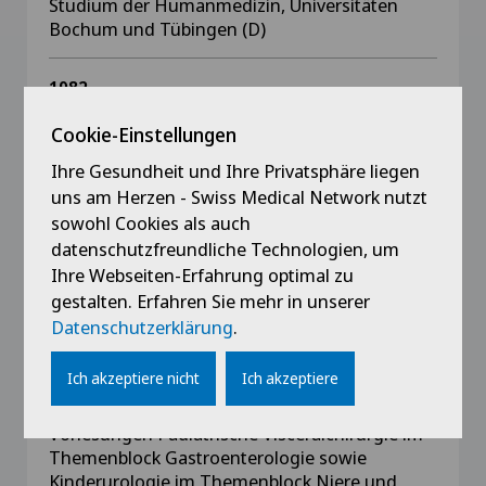
Studium der Humanmedizin, Universitäten
Bochum und Tübingen (D)
1982
Studium der Musikwissenschaft, Universität
Cookie-Einstellungen
Freiburg/Breisgau
Ihre Gesundheit und Ihre Privatsphäre liegen
uns am Herzen - Swiss Medical Network nutzt
sowohl Cookies als auch
datenschutzfreundliche Technologien, um
Lehre
Ihre Webseiten-Erfahrung optimal zu
gestalten. Erfahren Sie mehr in unserer
seit 2005
Themenunterricht Kinderchirurgie/Interaktive
Datenschutzerklärung
.
Fallpräsentation für den 6. Jahreskurs
Ich akzeptiere nicht
Ich akzeptiere
seit 2002
Vorlesungen Pädiatrische Visceralchirurgie im
Themenblock Gastroenterologie sowie
Kinderurologie im Themenblock Niere und