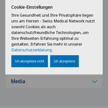
Cheffe de clinique adjointe en ORL et chirurgie
Cookie-Einstellungen
cervico-faciale, CHUV, Lausanne, Suisse
Ihre Gesundheit und Ihre Privatsphäre liegen
2014 - 2017
uns am Herzen - Swiss Medical Network nutzt
Médecin assistant en ORL et chirurgie cervico-
sowohl Cookies als auch
faciale, CHUV, Lausanne, Suisse
datenschutzfreundliche Technologien, um
Ihre Webseiten-Erfahrung optimal zu
gestalten. Erfahren Sie mehr in unserer
2013 - 2014
Médecin assistant en ORL et chirurgie cervico-
Datenschutzerklärung
.
faciale, HFR, Fribourg, Suisse
Ich akzeptiere nicht
Ich akzeptiere
Media