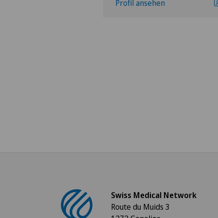
hen
Profil ansehen
Swiss Medical Network
Route du Muids 3