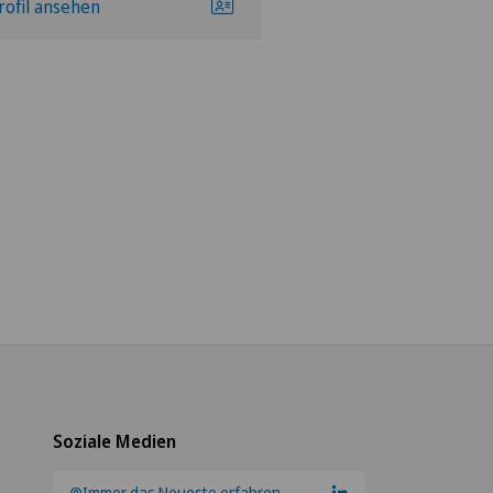
rofil ansehen
Profil ansehen
Soziale Medien
@Immer das Neueste erfahren