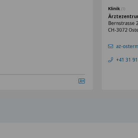
Klinik
(1)
Ärztezentru
Bernstrasse 
CH-3072 Ost
az-oster
+41 31 91