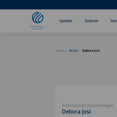
Spitäler
Zentren
Swi
Home
Ärzte
Debora Josi
Ärztezentrum Ostermundigen
Debora Josi