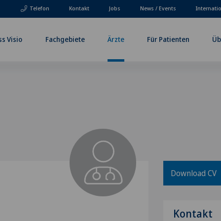
Telefon
Kontakt
Jobs
News / Events
Internati
ss Visio
Fachgebiete
Ärzte
Für Patienten
Üb
Download CV
Kontakt