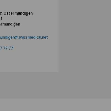
m Ostermundigen
21
ermundigen
mundigen@swissmedical.net
7 77 77