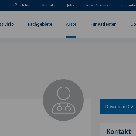
Telefon
Kontakt
Jobs
News / Events
Internati
ss Visio
Fachgebiete
Ärzte
Für Patienten
Üb
Download CV
Kontakt