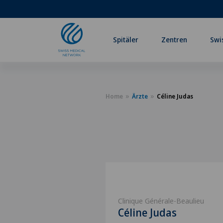
Spitäler
Zentren
Swi
Home
Ärzte
Céline Judas
Clinique Générale-Beaulieu
Céline Judas