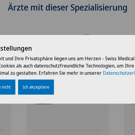
Ärzte mit dieser Spezialisierung
nstellungen
it und Ihre Privatsphäre liegen uns am Herzen - Swiss Medica
Cookies als auch datenschutzfreundliche Technologien, um Ihr
Clinique Générale-Beaulieu
C
imal zu gestalten. Erfahren Sie mehr in unserer
Datenschutzer
Dr. med. Marie-Noëlle
D
Biesel-Desthieux
 nicht
Ich akzeptiere
Spezialisierung
S
Pädiatrie
P