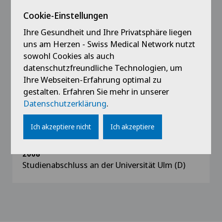
Cookie-Einstellungen
2013
Promotion Universität Ulm
Ihre Gesundheit und Ihre Privatsphäre liegen
uns am Herzen - Swiss Medical Network nutzt
2010 - 2013
sowohl Cookies als auch
Assistenzärztin Psychosomatik Luisenklinik Bad
datenschutzfreundliche Technologien, um
Dürrheim (D)
Ihre Webseiten-Erfahrung optimal zu
gestalten. Erfahren Sie mehr in unserer
Datenschutzerklärung
.
2009 - 2010
Assistenzärztin Innere Medizin Kantonsspital
Schaffhausen
Ich akzeptiere nicht
Ich akzeptiere
2008
Studienabschluss an der Universität Ulm (D)